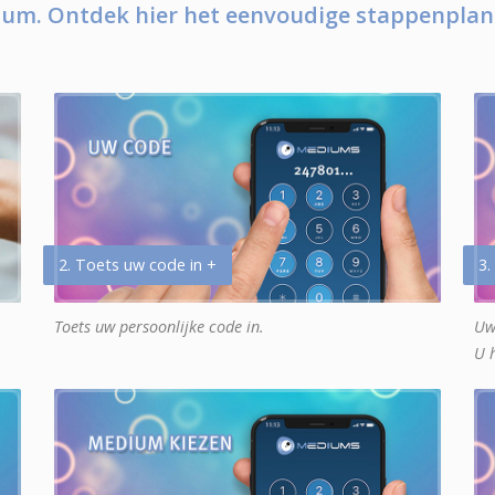
um. Ontdek hier het eenvoudige stappenplan
2. Toets uw code in +
3.
Toets uw persoonlijke code in.
Uw
U 