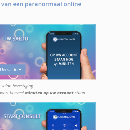
 van een paranormaal online
 Uw saldo +
 saldo bevestiging.
hoort hoeveel
minuten op uw account
staan.