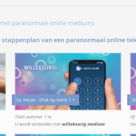
t met paranormale online mediums.
 stappenplan van een paranormaal online tel
2a. Keuze - Druk op toets 1 +
2b
Toets nummer 1 in.
Of 
U wordt verbonden met
willekeurig medium
Ge