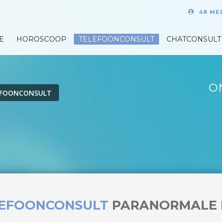
48 ME
E
HOROSCOOP
TELEFOONCONSULT
CHATCONSULT
O
EFOONCONSULT
LEFOONCONSULT
PARANORMALE 