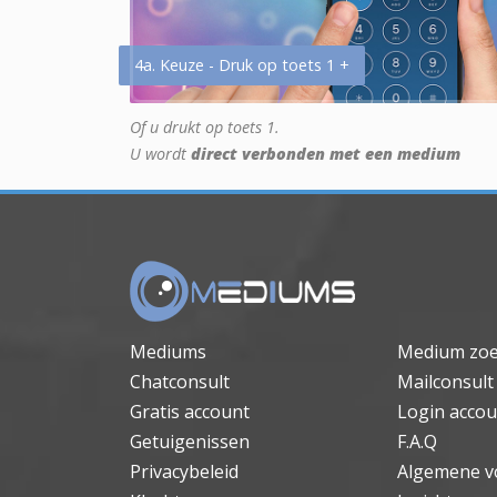
4a. Keuze - Druk op toets 1 +
Of u drukt op toets 1.
U wordt
direct verbonden met een medium
Mediums
Medium zo
Chatconsult
Mailconsult
Gratis account
Login accou
Getuigenissen
F.A.Q
Privacybeleid
Algemene v