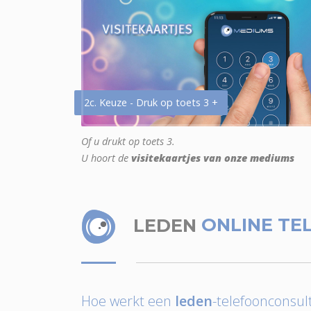
2c. Keuze - Druk op toets 3 +
Of u drukt op toets 3.
U hoort de
visitekaartjes van onze mediums
LEDEN
ONLINE TE
Hoe werkt een
leden
-telefoonconsult