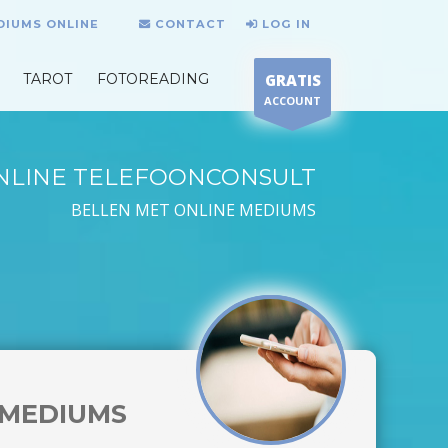
DIUMS ONLINE
CONTACT
LOG IN
TAROT
FOTOREADING
GRATIS
ACCOUNT
NLINE TELEFOONCONSULT
BELLEN MET ONLINE MEDIUMS
MEDIUMS