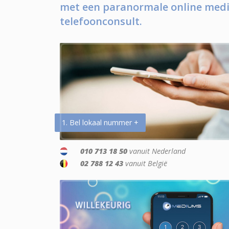
met een paranormale online medi
telefoonconsult.
1. Bel lokaal nummer +
010 713 18 50
vanuit Nederland
02 788 12 43
vanuit België