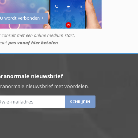
 U wordt verbonden +
 consult met een online medium start.
gaat
pas vanaf hier betalen
.
aranormale nieuwsbrief
ranormale nieuwsbrief met voordelen.
 e-mailadres