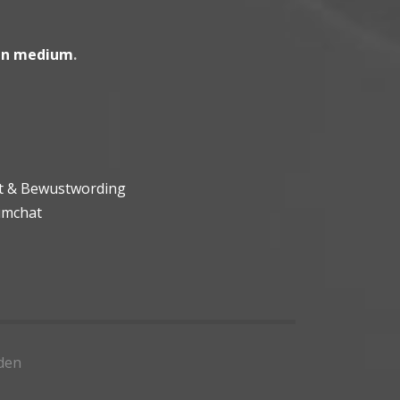
en medium
.
ht & Bewustwording
umchat
den