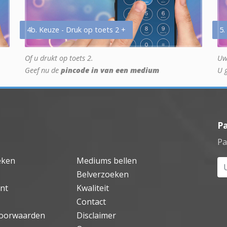
4b. Keuze - Druk op toets 2 +
5.
Of u drukt op toets 2.
Uw
Geef nu de
pincode in van een medium
U 
P
Pa
eken
Mediums bellen
Uw
Belverzoeken
nt
Kwaliteit
Contact
oorwaarden
Disclaimer