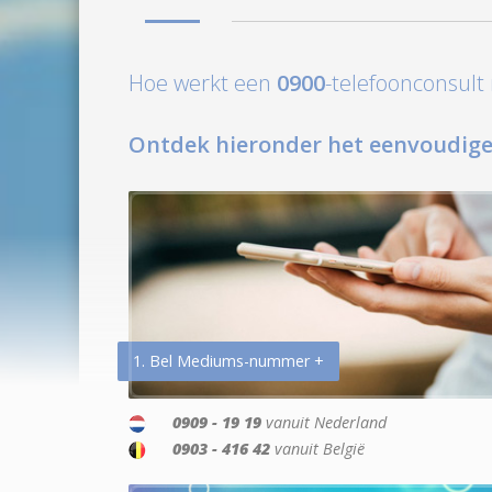
Hoe werkt een
0900
-telefoonconsul
Ontdek hieronder het eenvoudige
1. Bel Mediums-nummer +
0909 - 19 19
vanuit Nederland
0903 - 416 42
vanuit België