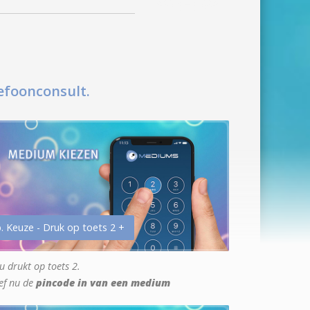
efoonconsult.
. Keuze - Druk op toets 2 +
u drukt op toets 2.
ef nu de
pincode in van een medium