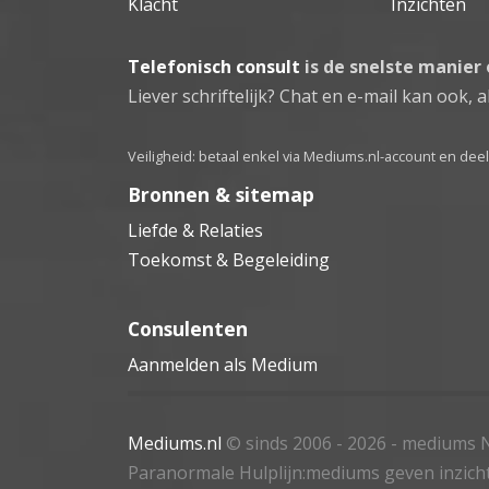
Klacht
Inzichten
Telefonisch consult
is de snelste manier
Liever schriftelijk? Chat en e-mail kan ook, al
Veiligheid: betaal enkel via Mediums.nl-account en de
Bronnen & sitemap
Liefde & Relaties
Toekomst & Begeleiding
Consulenten
Aanmelden als Medium
Mediums.nl
© sinds 2006 - 2026
- mediums N
Paranormale Hulplijn:mediums geven inzich