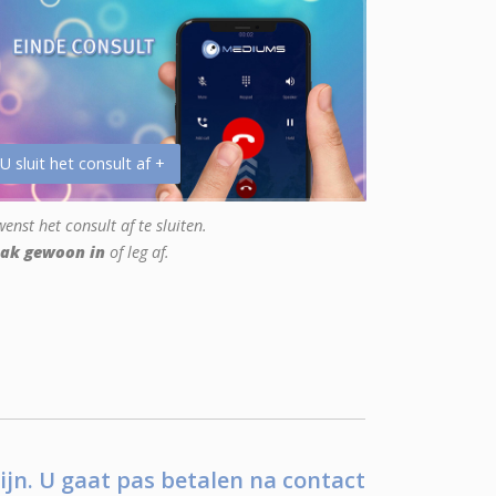
 U sluit het consult af +
enst het consult af te sluiten.
ak gewoon in
of leg af.
ijn. U gaat pas betalen na contact