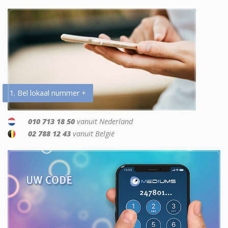
1. Bel lokaal nummer +
010 713 18 50
vanuit Nederland
02 788 12 43
vanuit België