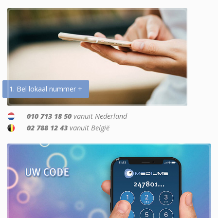
1. Bel lokaal nummer +
010 713 18 50
vanuit Nederland
02 788 12 43
vanuit België