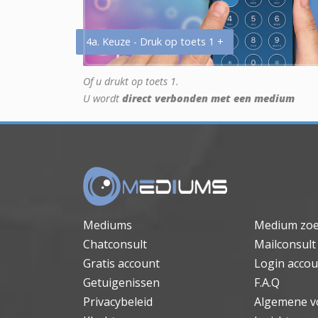
4a. Keuze - Druk op toets 1 +
Of u drukt op toets 1.
U wordt
direct verbonden met een medium
Mediums
Medium zo
Chatconsult
Mailconsult
Gratis account
Login accou
Getuigenissen
F.A.Q
Privacybeleid
Algemene v