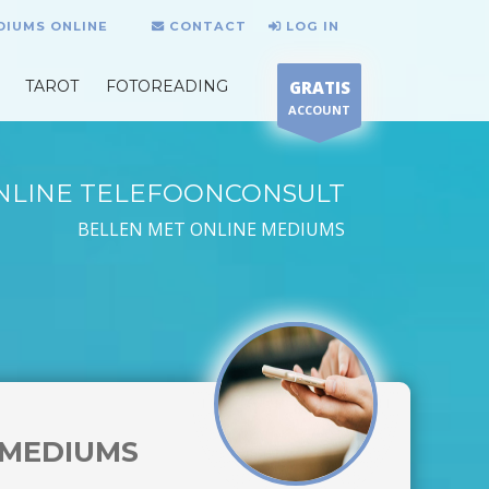
DIUMS ONLINE
CONTACT
LOG IN
TAROT
FOTOREADING
GRATIS
ACCOUNT
NLINE TELEFOONCONSULT
BELLEN MET ONLINE MEDIUMS
MEDIUMS