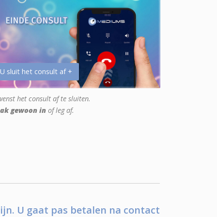
 U sluit het consult af +
enst het consult af te sluiten.
ak gewoon in
of leg af.
ijn. U gaat pas betalen na contact