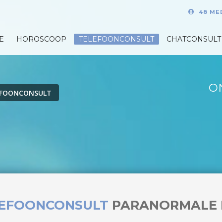
48 ME
E
HOROSCOOP
TELEFOONCONSULT
CHATCONSULT
O
EFOONCONSULT
LEFOONCONSULT
PARANORMALE 