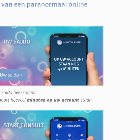
 van een paranormaal online
 Uw saldo +
 saldo bevestiging.
hoort hoeveel
minuten op uw account
staan.