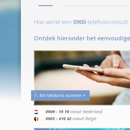
Hoe werkt een
0900
-telefoonconsul
Ontdek hieronder het eenvoudige
1. Bel Mediums-nummer +
0909 - 19 19
vanuit Nederland
0903 - 416 42
vanuit België