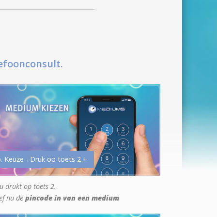
efoonconsult.
. Keuze - Druk op toets 2 +
u drukt op toets 2.
ef nu de
pincode in van een medium