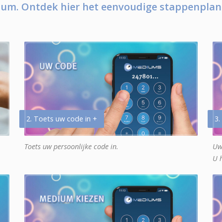
um. Ontdek hier het eenvoudige stappenplan
2. Toets uw code in +
3.
Toets uw persoonlijke code in.
Uw
U 