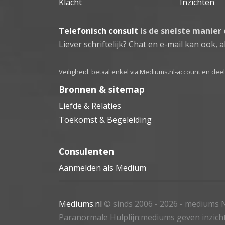
Klacht
Inzichten
Telefonisch consult
is de snelste manier
Liever schriftelijk? Chat en e-mail kan ook, al
Veiligheid: betaal enkel via Mediums.nl-account en de
Bronnen & sitemap
Liefde & Relaties
Toekomst & Begeleiding
Consulenten
Aanmelden als Medium
Mediums.nl
© sinds 2006 - 2026
- mediums N
Paranormale Hulplijn:mediums geven inzich