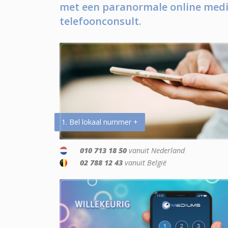
met een paranormale online medi
telefoonconsult.
1. Bel lokaal nummer +
010 713 18 50
vanuit Nederland
02 788 12 43
vanuit België