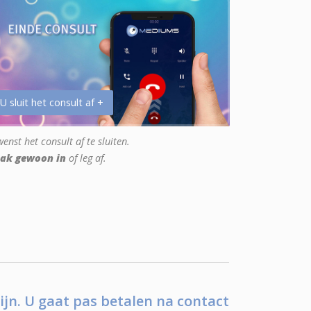
 U sluit het consult af +
enst het consult af te sluiten.
ak gewoon in
of leg af.
ijn. U gaat pas betalen na contact