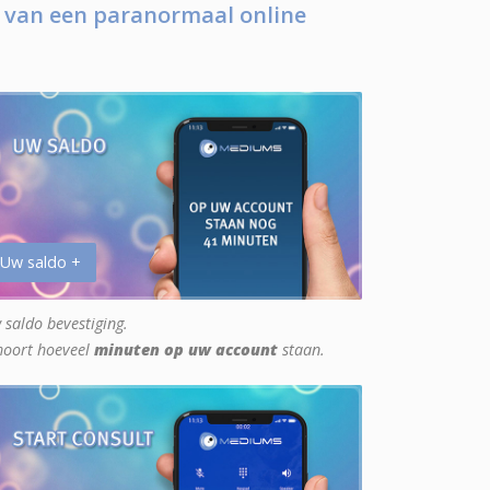
 van een paranormaal online
 Uw saldo +
 saldo bevestiging.
hoort hoeveel
minuten op uw account
staan.