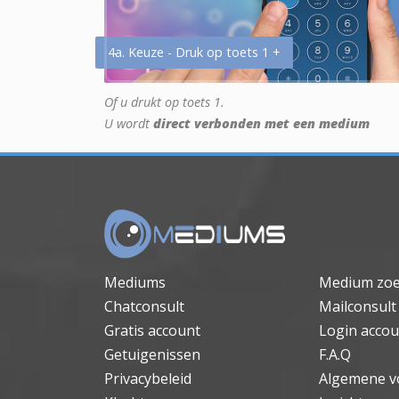
4a. Keuze - Druk op toets 1 +
Of u drukt op toets 1.
U wordt
direct verbonden met een medium
Mediums
Medium zo
Chatconsult
Mailconsult
Gratis account
Login accou
Getuigenissen
F.A.Q
Privacybeleid
Algemene v