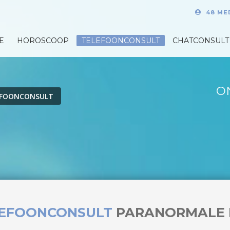
48 ME
E
HOROSCOOP
TELEFOONCONSULT
CHATCONSULT
O
EFOONCONSULT
LEFOONCONSULT
PARANORMALE 