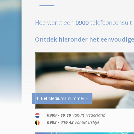
Hoe werkt een
0900
-telefoonconsul
Ontdek hieronder het eenvoudige
1. Bel Mediums-nummer +
0909 - 19 19
vanuit Nederland
0903 - 416 42
vanuit België