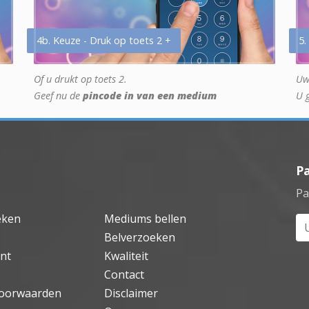
4b. Keuze - Druk op toets 2 +
5.
Of u drukt op toets 2.
Uw
Geef nu de
pincode in van een medium
U 
P
Pa
eken
Mediums bellen
Uw
Belverzoeken
nt
Kwaliteit
Contact
oorwaarden
Disclaimer