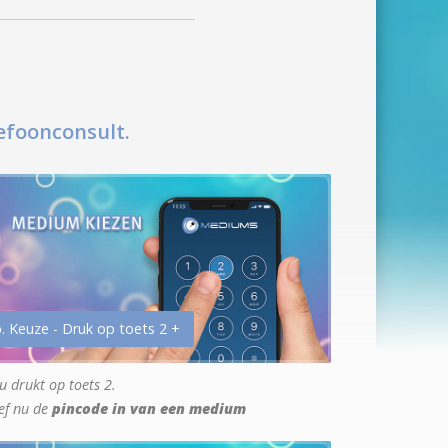
efoonconsult.
. Keuze - Druk op toets 2 +
u drukt op toets 2.
ef nu de
pincode in van een medium