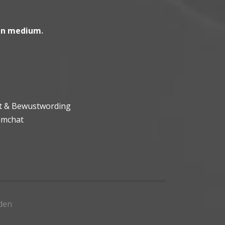
en medium
.
ht & Bewustwording
umchat
den