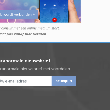
 U wordt verbonden +
 consult met een online medium start.
gaat
pas vanaf hier betalen
.
aranormale nieuwsbrief
ranormale nieuwsbrief met voordelen.
 e-mailadres