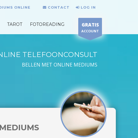
DIUMS ONLINE
CONTACT
LOG IN
TAROT
FOTOREADING
GRATIS
ACCOUNT
NLINE TELEFOONCONSULT
BELLEN MET ONLINE MEDIUMS
MEDIUMS