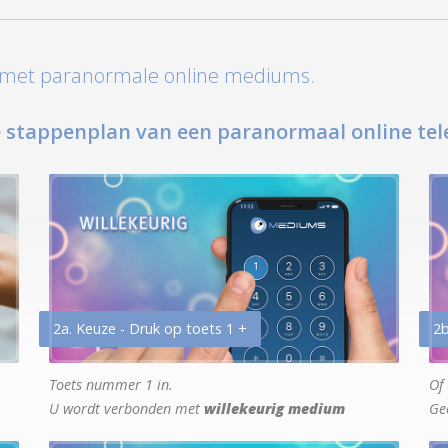
t met paranormale online mediums.
 stappenplan van een paranormaal online tel
2a. Keuze - Druk op toets 1 +
2b
Toets nummer 1 in.
Of 
U wordt verbonden met
willekeurig medium
Ge