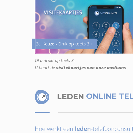
2c. Keuze - Druk op toets 3 +
Of u drukt op toets 3.
U hoort de
visitekaartjes van onze mediums
LEDEN
ONLINE TE
Hoe werkt een
leden
-telefoonconsult