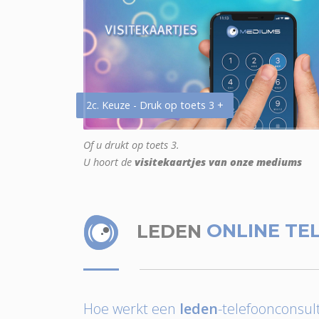
2c. Keuze - Druk op toets 3 +
Of u drukt op toets 3.
U hoort de
visitekaartjes van onze mediums
LEDEN
ONLINE TE
Hoe werkt een
leden
-telefoonconsult