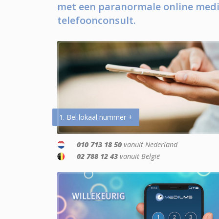
met een paranormale online medi
telefoonconsult.
1. Bel lokaal nummer +
010 713 18 50
vanuit Nederland
02 788 12 43
vanuit België