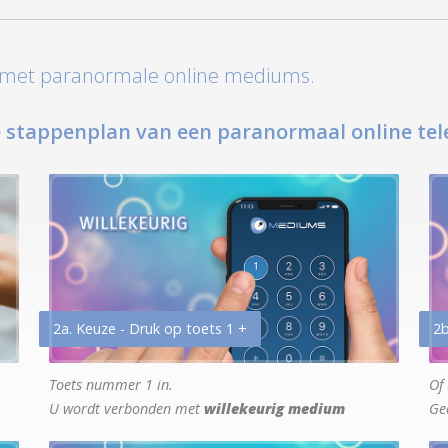
t met paranormale online mediums.
 stappenplan van een paranormaal online tel
2a. Keuze - Druk op toets 1 +
2b
Toets nummer 1 in.
Of 
U wordt verbonden met
willekeurig medium
Ge