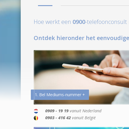
Hoe werkt een
0900
-telefoonconsul
Ontdek hieronder het eenvoudige
1. Bel Mediums-nummer +
0909 - 19 19
vanuit Nederland
0903 - 416 42
vanuit België