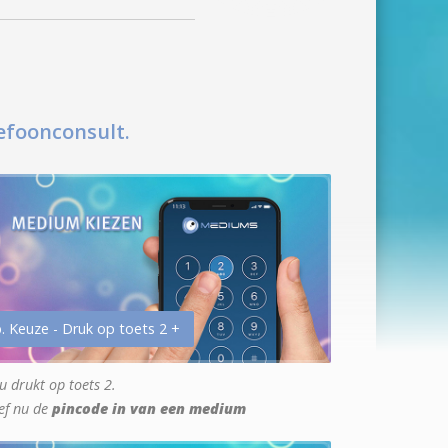
efoonconsult.
. Keuze - Druk op toets 2 +
u drukt op toets 2.
ef nu de
pincode in van een medium