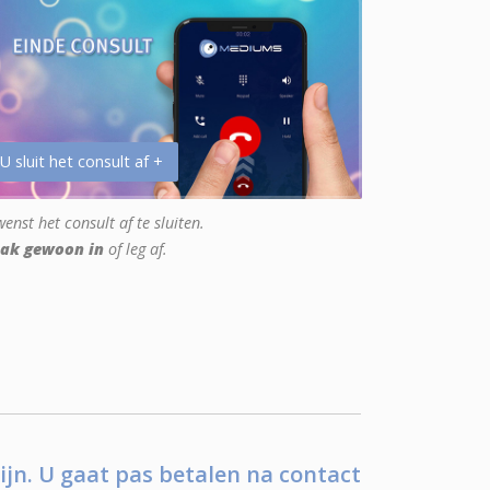
 U sluit het consult af +
enst het consult af te sluiten.
ak gewoon in
of leg af.
ijn. U gaat pas betalen na contact