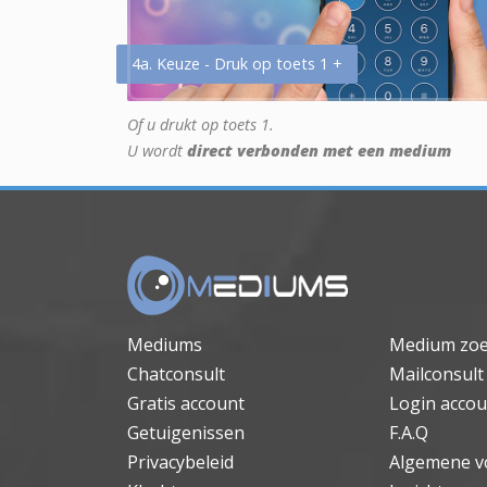
4a. Keuze - Druk op toets 1 +
Of u drukt op toets 1.
U wordt
direct verbonden met een medium
Mediums
Medium zo
Chatconsult
Mailconsult
Gratis account
Login accou
Getuigenissen
F.A.Q
Privacybeleid
Algemene v