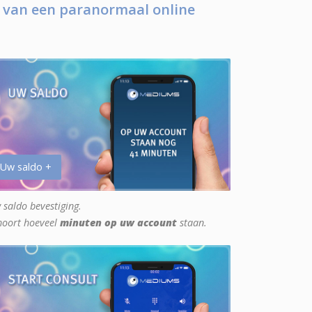
 van een paranormaal online
 Uw saldo +
 saldo bevestiging.
hoort hoeveel
minuten op uw account
staan.