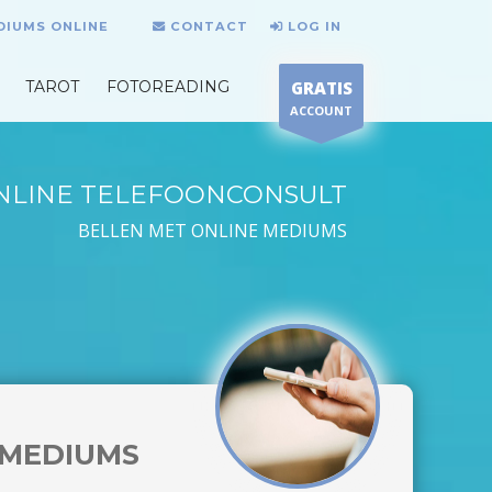
DIUMS ONLINE
CONTACT
LOG IN
TAROT
FOTOREADING
GRATIS
ACCOUNT
NLINE TELEFOONCONSULT
BELLEN MET ONLINE MEDIUMS
MEDIUMS