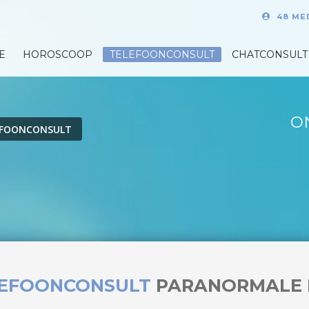
48 ME
E
HOROSCOOP
TELEFOONCONSULT
CHATCONSULT
O
EFOONCONSULT
LEFOONCONSULT
PARANORMALE 