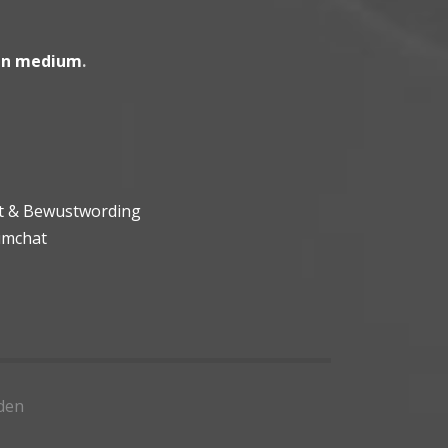
en medium
.
ht & Bewustwording
umchat
den