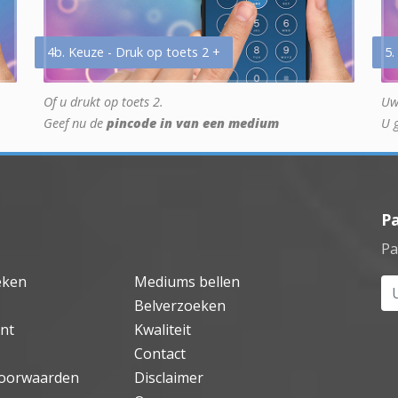
4b. Keuze - Druk op toets 2 +
5.
Of u drukt op toets 2.
Uw
Geef nu de
pincode in van een medium
U 
P
Pa
eken
Mediums bellen
Uw
Belverzoeken
nt
Kwaliteit
Contact
oorwaarden
Disclaimer