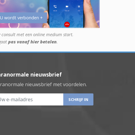
 U wordt verbonden +
 consult met een online medium start.
gaat
pas vanaf hier betalen
.
aranormale nieuwsbrief
ranormale nieuwsbrief met voordelen.
 e-mailadres