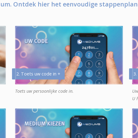
um. Ontdek hier het eenvoudige stappenplan
2. Toets uw code in +
3.
Toets uw persoonlijke code in.
Uw
U 