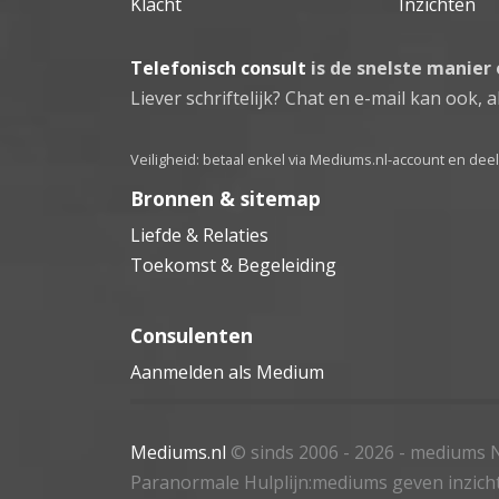
Klacht
Inzichten
Telefonisch consult
is de snelste manier
Liever schriftelijk? Chat en e-mail kan ook, al
Veiligheid: betaal enkel via Mediums.nl-account en de
Bronnen & sitemap
Liefde & Relaties
Toekomst & Begeleiding
Consulenten
Aanmelden als Medium
Mediums.nl
© sinds 2006 - 2026
- mediums N
Paranormale Hulplijn:mediums geven inzich