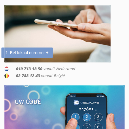
1. Bel lokaal nummer +
010 713 18 50
vanuit Nederland
02 788 12 43
vanuit België