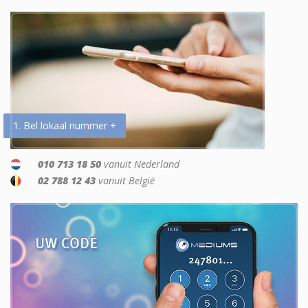
1. Bel lokaal nummer +
010 713 18 50
vanuit Nederland
02 788 12 43
vanuit België