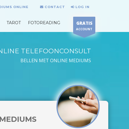
DIUMS ONLINE
CONTACT
LOG IN
TAROT
FOTOREADING
GRATIS
ACCOUNT
NLINE TELEFOONCONSULT
BELLEN MET ONLINE MEDIUMS
MEDIUMS