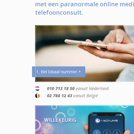
met een paranormale online medi
telefoonconsult.
1. Bel lokaal nummer +
010 713 18 50
vanuit Nederland
02 788 12 43
vanuit België