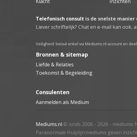
Klacht
Inzichten
Telefonisch consult
is de snelste manier
Liever schriftelijk? Chat en e-mail kan ook, al
Veiligheid: betaal enkel via Mediums.nl-account en de
Bronnen & sitemap
Liefde & Relaties
Toekomst & Begeleiding
Consulenten
Aanmelden als Medium
Mediums.nl
© sinds 2006 - 2026
- mediums N
Paranormale Hulplijn:mediums geven inzich