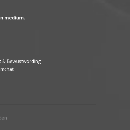
en medium
.
ht & Bewustwording
umchat
den