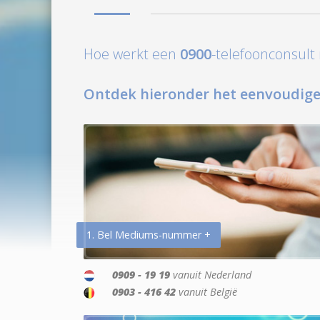
Hoe werkt een
0900
-telefoonconsul
Ontdek hieronder het eenvoudige
1. Bel Mediums-nummer +
0909 - 19 19
vanuit Nederland
0903 - 416 42
vanuit België