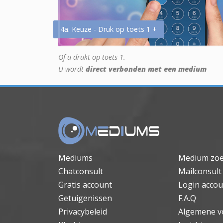
4a. Keuze - Druk op toets 1 +
Of u drukt op toets 1.
U wordt
direct verbonden met een medium
Mediums
Medium zo
Chatconsult
Mailconsult
Gratis account
Login accou
Getuigenissen
F.A.Q
Privacybeleid
Algemene v