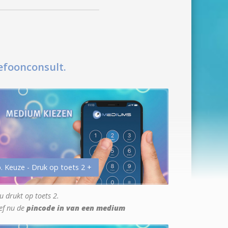
efoonconsult.
. Keuze - Druk op toets 2 +
u drukt op toets 2.
ef nu de
pincode in van een medium