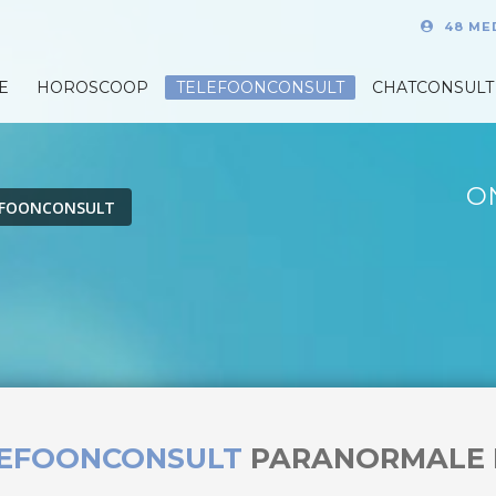
48 ME
E
HOROSCOOP
TELEFOONCONSULT
CHATCONSULT
O
EFOONCONSULT
LEFOONCONSULT
PARANORMALE 