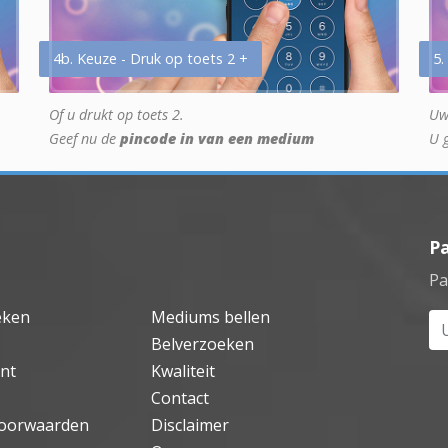
4b. Keuze - Druk op toets 2 +
5.
Of u drukt op toets 2.
Uw
Geef nu de
pincode in van een medium
U 
P
Pa
eken
Mediums bellen
Uw
Belverzoeken
nt
Kwaliteit
Contact
oorwaarden
Disclaimer