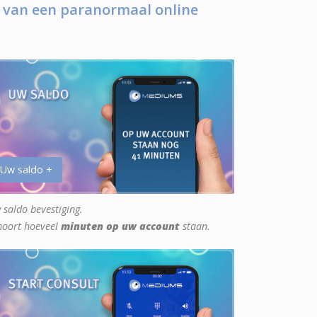
 van een paranormaal online
 Uw saldo +
 saldo bevestiging.
hoort hoeveel
minuten op uw account
staan.