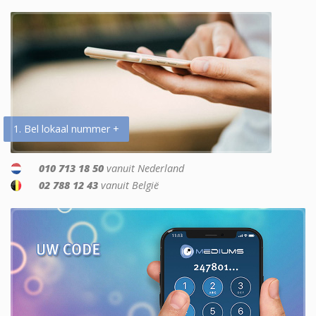
1. Bel lokaal nummer +
010 713 18 50
vanuit Nederland
02 788 12 43
vanuit België