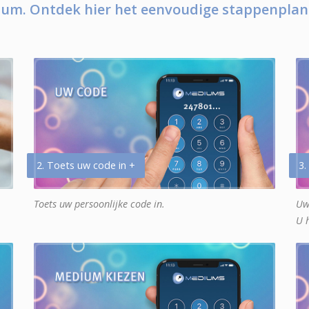
um. Ontdek hier het eenvoudige stappenplan
2. Toets uw code in +
3.
Toets uw persoonlijke code in.
Uw
U 