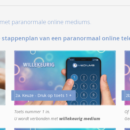
t met paranormale online mediums.
 stappenplan van een paranormaal online tel
2a. Keuze - Druk op toets 1 +
2b
Toets nummer 1 in.
Of 
U wordt verbonden met
willekeurig medium
Ge