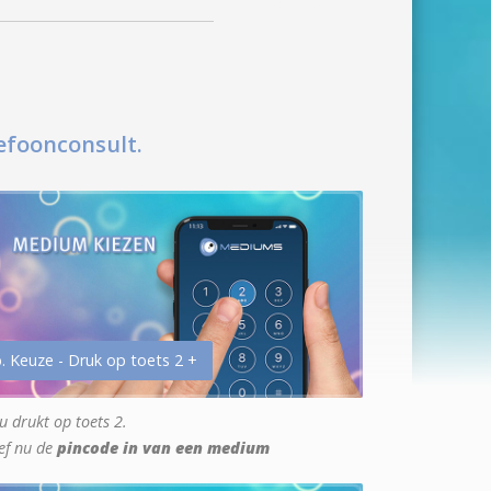
efoonconsult.
. Keuze - Druk op toets 2 +
u drukt op toets 2.
ef nu de
pincode in van een medium