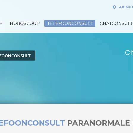
48 ME
E
HOROSCOOP
TELEFOONCONSULT
CHATCONSULT
O
EFOONCONSULT
LEFOONCONSULT
PARANORMALE 