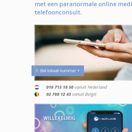
met een paranormale online medi
telefoonconsult.
1. Bel lokaal nummer +
010 713 18 50
vanuit Nederland
02 788 12 43
vanuit België