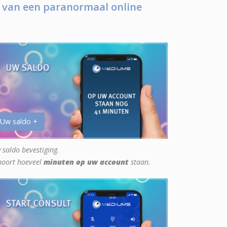
 van een paranormaal online
 Uw saldo +
 saldo bevestiging.
hoort hoeveel
minuten op uw account
staan.