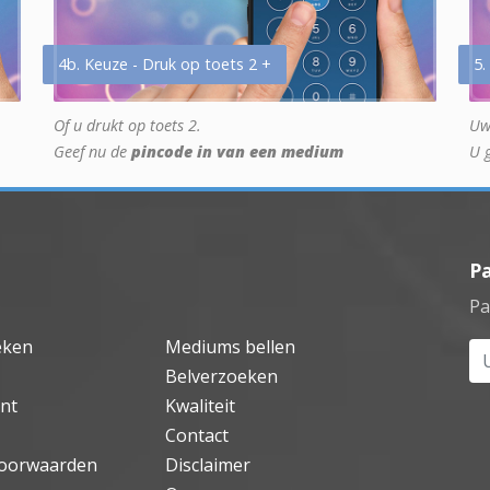
4b. Keuze - Druk op toets 2 +
5.
Of u drukt op toets 2.
Uw
Geef nu de
pincode in van een medium
U 
P
Pa
eken
Mediums bellen
Uw
Belverzoeken
nt
Kwaliteit
Contact
oorwaarden
Disclaimer