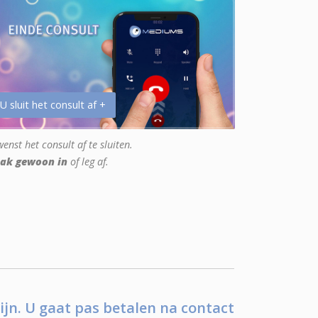
 U sluit het consult af +
enst het consult af te sluiten.
ak gewoon in
of leg af.
ijn. U gaat pas betalen na contact