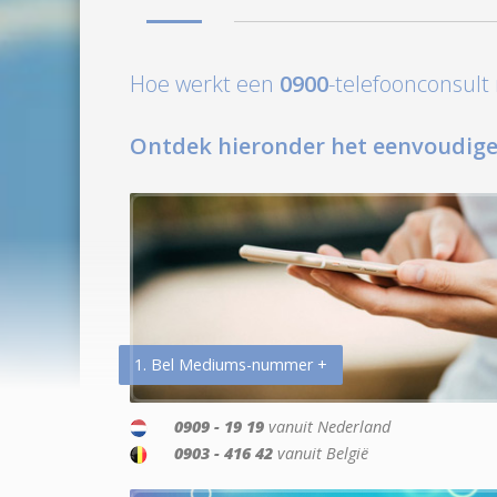
Hoe werkt een
0900
-telefoonconsul
Ontdek hieronder het eenvoudige
1. Bel Mediums-nummer +
0909 - 19 19
vanuit Nederland
0903 - 416 42
vanuit België