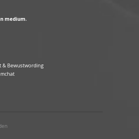
en medium
.
ht & Bewustwording
umchat
den