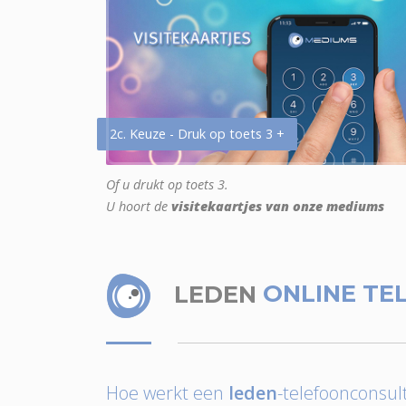
2c. Keuze - Druk op toets 3 +
Of u drukt op toets 3.
U hoort de
visitekaartjes van onze mediums
LEDEN
ONLINE TE
Hoe werkt een
leden
-telefoonconsult