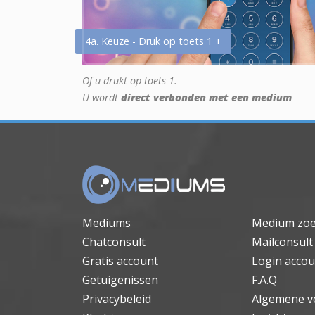
4a. Keuze - Druk op toets 1 +
Of u drukt op toets 1.
U wordt
direct verbonden met een medium
Mediums
Medium zo
Chatconsult
Mailconsult
Gratis account
Login accou
Getuigenissen
F.A.Q
Privacybeleid
Algemene v