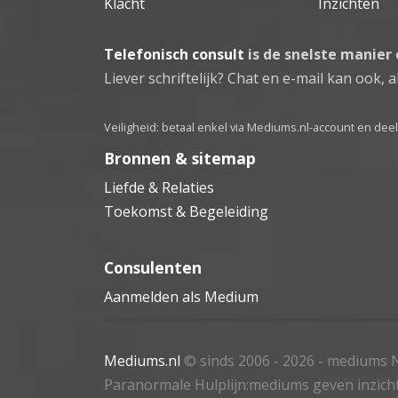
Klacht
Inzichten
Telefonisch consult
is de snelste manier
Liever schriftelijk? Chat en e-mail kan ook, al
Veiligheid: betaal enkel via Mediums.nl-account en de
Bronnen & sitemap
Liefde & Relaties
Toekomst & Begeleiding
Consulenten
Aanmelden als Medium
Mediums.nl
© sinds 2006 - 2026
- mediums N
Paranormale Hulplijn:mediums geven inzich