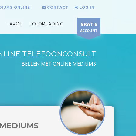
DIUMS ONLINE
CONTACT
LOG IN
TAROT
FOTOREADING
GRATIS
ACCOUNT
NLINE TELEFOONCONSULT
BELLEN MET ONLINE MEDIUMS
MEDIUMS