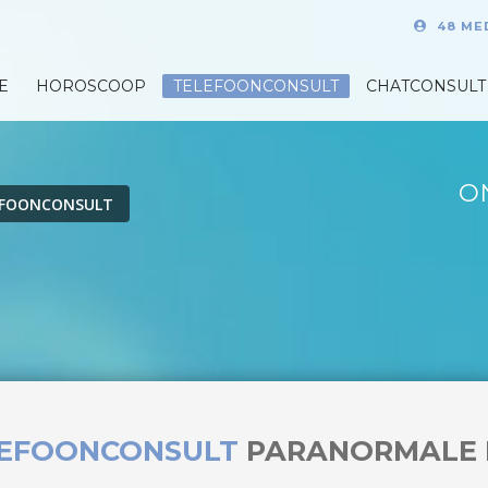
48 ME
E
HOROSCOOP
TELEFOONCONSULT
CHATCONSULT
O
EFOONCONSULT
LEFOONCONSULT
PARANORMALE 