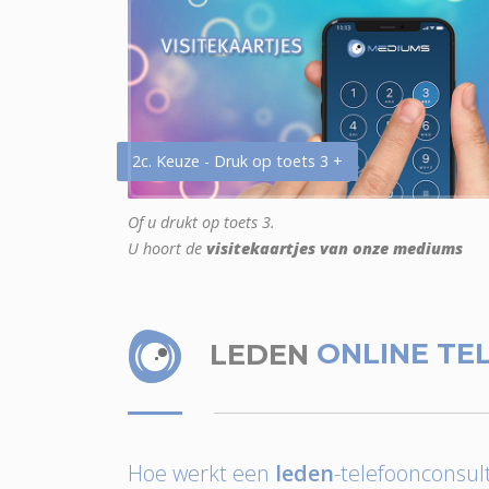
2c. Keuze - Druk op toets 3 +
Of u drukt op toets 3.
U hoort de
visitekaartjes van onze mediums
LEDEN
ONLINE TE
Hoe werkt een
leden
-telefoonconsult