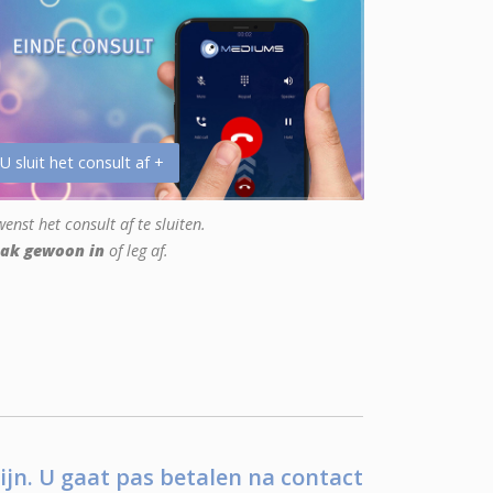
 U sluit het consult af +
enst het consult af te sluiten.
ak gewoon in
of leg af.
ijn. U gaat pas betalen na contact