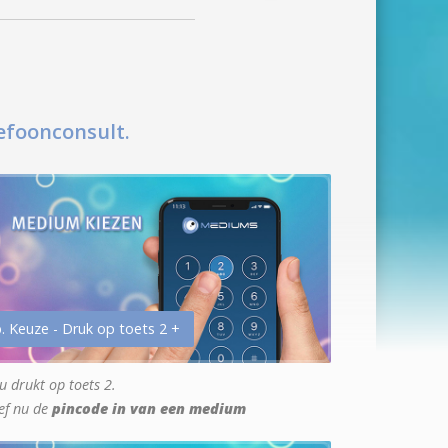
efoonconsult.
. Keuze - Druk op toets 2 +
u drukt op toets 2.
ef nu de
pincode in van een medium