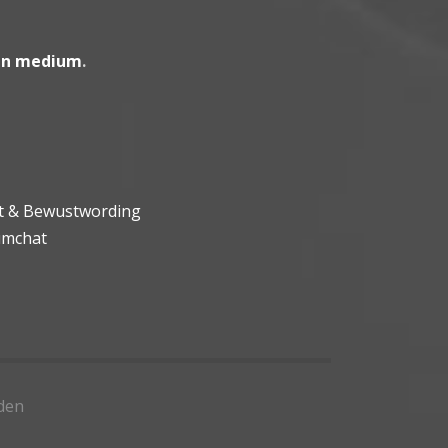
en medium
.
ht & Bewustwording
umchat
den