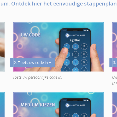
um. Ontdek hier het eenvoudige stappenplan
2. Toets uw code in +
3.
Toets uw persoonlijke code in.
Uw
U 