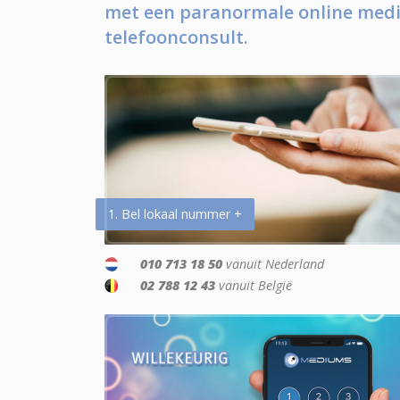
met een paranormale online medi
telefoonconsult.
1. Bel lokaal nummer +
010 713 18 50
vanuit Nederland
02 788 12 43
vanuit België