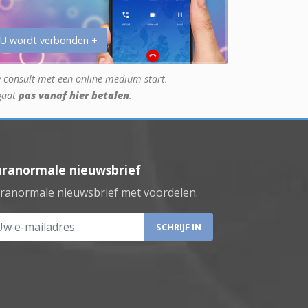
 U wordt verbonden +
 consult met een online medium start.
gaat
pas vanaf hier betalen
.
aranormale nieuwsbrief
ranormale nieuwsbrief met voordelen.
 e-mailadres