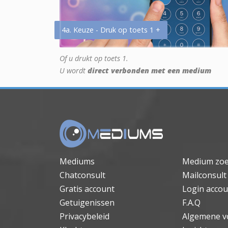
4a. Keuze - Druk op toets 1 +
Of u drukt op toets 1.
U wordt
direct verbonden met een medium
Mediums
Medium zo
Chatconsult
Mailconsult
Gratis account
Login accou
Getuigenissen
F.A.Q
Privacybeleid
Algemene v