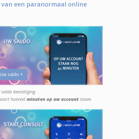
 van een paranormaal online
 Uw saldo +
 saldo bevestiging.
hoort hoeveel
minuten op uw account
staan.