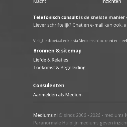
Klacht
Inzichten
Telefonisch consult
is de snelste manier
Liever schriftelijk? Chat en e-mail kan ook, al
Veiligheid: betaal enkel via Mediums.nl-account en de
Bronnen & sitemap
Liefde & Relaties
Toekomst & Begeleiding
Consulenten
Aanmelden als Medium
Mediums.nl
© sinds 2006 - 2026
- mediums N
Paranormale Hulplijn:mediums geven inzich