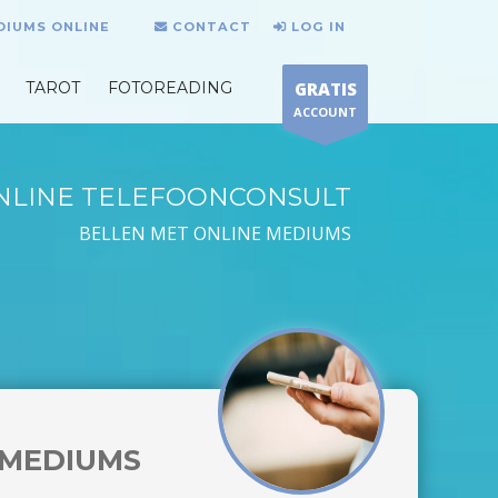
DIUMS ONLINE
CONTACT
LOG IN
TAROT
FOTOREADING
GRATIS
ACCOUNT
NLINE TELEFOONCONSULT
BELLEN MET ONLINE MEDIUMS
MEDIUMS