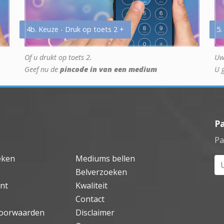
4b. Keuze - Druk op toets 2 +
5.
Of u drukt op toets 2.
Uw
Geef nu de
pincode in van een medium
U 
P
Pa
eken
Mediums bellen
Uw
Belverzoeken
nt
Kwaliteit
Contact
oorwaarden
Disclaimer