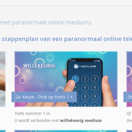
t met paranormale online mediums.
 stappenplan van een paranormaal online tel
2a. Keuze - Druk op toets 1 +
2b
Toets nummer 1 in.
Of 
U wordt verbonden met
willekeurig medium
Ge