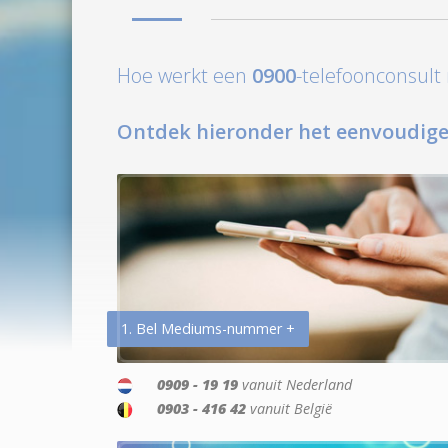
Hoe werkt een
0900
-telefoonconsul
Ontdek hieronder het eenvoudige
1. Bel Mediums-nummer +
0909 - 19 19
vanuit Nederland
0903 - 416 42
vanuit België