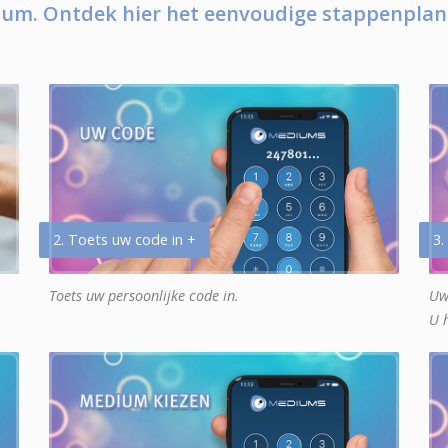
um. Ontdek hier het eenvoudige stappenplan
2. Toets uw code in +
3.
Toets uw persoonlijke code in.
Uw
U 