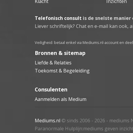
Klacht
Inzichten
Telefonisch consult
is de snelste manier
Liever schriftelijk? Chat en e-mail kan ook, al
Veiligheid: betaal enkel via Mediums.nl-account en de
Bronnen & sitemap
Liefde & Relaties
Toekomst & Begeleiding
Consulenten
Aanmelden als Medium
Mediums.nl
© sinds 2006 - 2026
- mediums N
Paranormale Hulplijn:mediums geven inzich