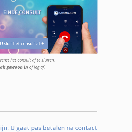
 U sluit het consult af +
enst het consult af te sluiten.
ak gewoon in
of leg af.
ijn. U gaat pas betalen na contact