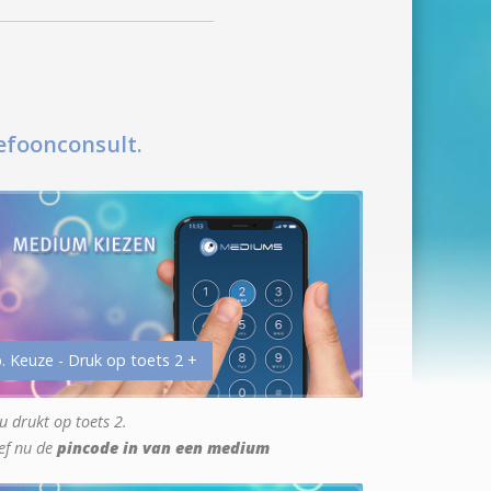
efoonconsult.
. Keuze - Druk op toets 2 +
u drukt op toets 2.
ef nu de
pincode in van een medium