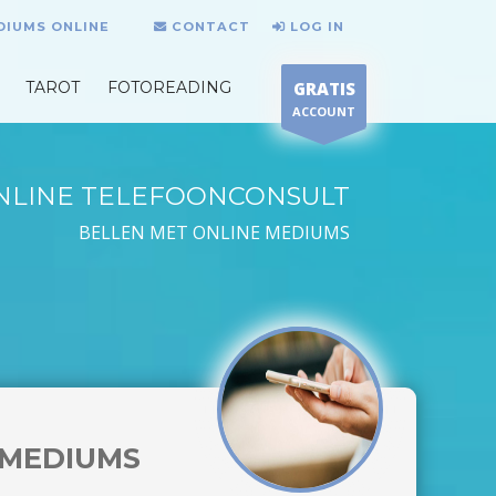
DIUMS ONLINE
CONTACT
LOG IN
TAROT
FOTOREADING
GRATIS
ACCOUNT
NLINE TELEFOONCONSULT
BELLEN MET ONLINE MEDIUMS
MEDIUMS