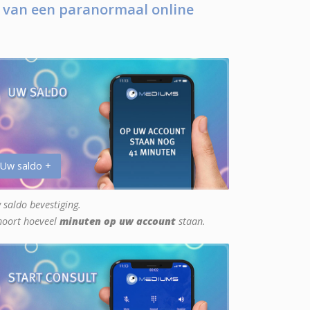
 van een paranormaal online
 Uw saldo +
 saldo bevestiging.
hoort hoeveel
minuten op uw account
staan.