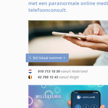
met een paranormale online medi
telefoonconsult.
1. Bel lokaal nummer +
010 713 18 50
vanuit Nederland
02 788 12 43
vanuit België