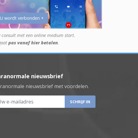
 U wordt verbonden +
 consult met een online medium start.
gaat
pas vanaf hier betalen
.
aranormale nieuwsbrief
ranormale nieuwsbrief met voordelen.
 e-mailadres