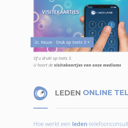
2c. Keuze - Druk op toets 3 +
Of u drukt op toets 3.
U hoort de
visitekaartjes van onze mediums
LEDEN
ONLINE TE
Hoe werkt een
leden
-telefoonconsult