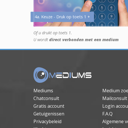
4a. Keuze - Druk op toets 1 +
Of u drukt op toets 1.
U wordt
direct verbonden met een medium
Mediums
Medium zo
Chatconsult
Mailconsult
Gratis account
Login accou
Getuigenissen
F.A.Q
Privacybeleid
Algemene v