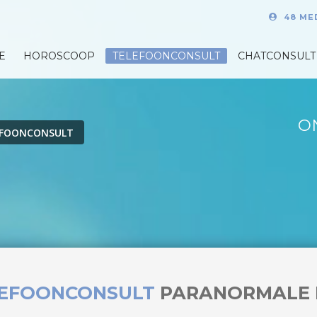
48 ME
E
HOROSCOOP
TELEFOONCONSULT
CHATCONSULT
O
EFOONCONSULT
LEFOONCONSULT
PARANORMALE 