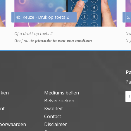
4b. Keuze - Druk op toets 2 +
5.
Of u drukt op toets 2.
Uw
Geef nu de
pincode in van een medium
U 
P
Pa
eken
Mediums bellen
Uw
Belverzoeken
nt
Kwaliteit
Contact
oorwaarden
Disclaimer