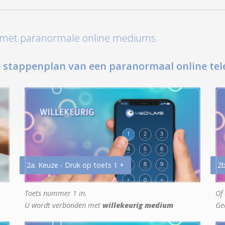
t met paranormale online mediums.
 stappenplan van een paranormaal online tel
2a. Keuze - Druk op toets 1 +
2b
Toets nummer 1 in.
Of 
U wordt verbonden met
willekeurig medium
Ge