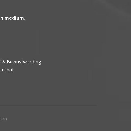
en medium
.
ht & Bewustwording
umchat
den