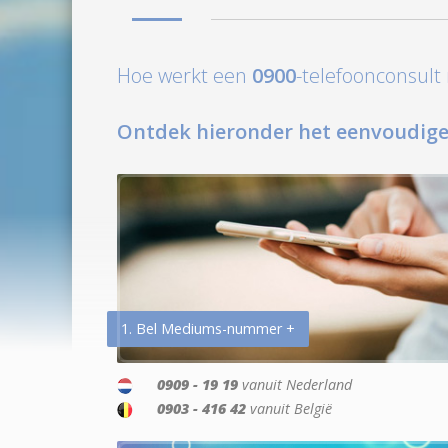
Hoe werkt een
0900
-telefoonconsul
Ontdek hieronder het eenvoudige
1. Bel Mediums-nummer +
0909 - 19 19
vanuit Nederland
0903 - 416 42
vanuit België