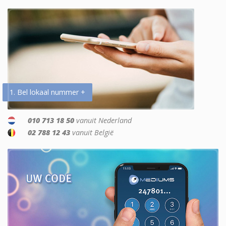
1. Bel lokaal nummer +
010 713 18 50
vanuit Nederland
02 788 12 43
vanuit België