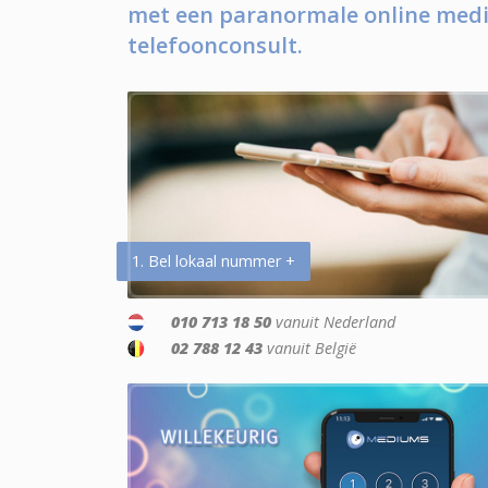
met een paranormale online medi
telefoonconsult.
1. Bel lokaal nummer +
010 713 18 50
vanuit Nederland
02 788 12 43
vanuit België