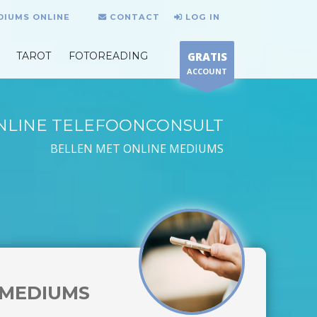
DIUMS ONLINE
CONTACT
LOG IN
TAROT
FOTOREADING
GRATIS
ACCOUNT
NLINE TELEFOONCONSULT
BELLEN MET ONLINE MEDIUMS
MEDIUMS