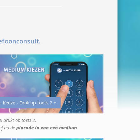
efoonconsult.
. Keuze - Druk op toets 2 +
u drukt op toets 2.
ef nu de
pincode in van een medium