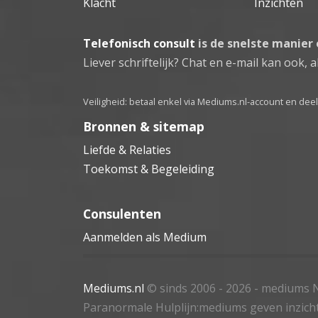
Klacht
Inzichten
Telefonisch consult
is de snelste manier
Liever schriftelijk? Chat en e-mail kan ook, al
Veiligheid: betaal enkel via Mediums.nl-account en de
Bronnen & sitemap
Liefde & Relaties
Toekomst & Begeleiding
Consulenten
Aanmelden als Medium
Mediums.nl
© sinds 2006 - 2026
- mediums N
Paranormale Hulplijn:mediums geven inzich