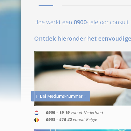
Hoe werkt een
0900
-telefoonconsul
Ontdek hieronder het eenvoudige
1. Bel Mediums-nummer +
0909 - 19 19
vanuit Nederland
0903 - 416 42
vanuit België