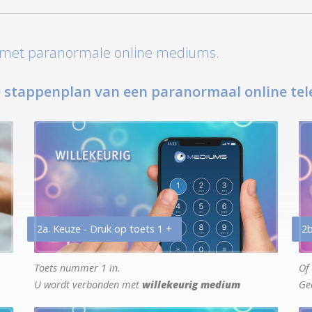
t met paranormale online mediums.
 stappenplan van een paranormaal online tel
2a. Keuze - Druk op toets 1 +
2b
Toets nummer 1 in.
Of 
U wordt verbonden met
willekeurig medium
Ge