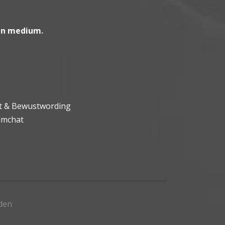
en medium
.
ht & Bewustwording
umchat
den