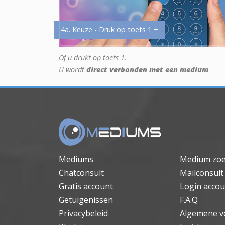
4a. Keuze - Druk op toets 1 +
Of u drukt op toets 1.
U wordt
direct verbonden met een medium
Mediums
Medium zo
Chatconsult
Mailconsult
Gratis account
Login accou
Getuigenissen
F.A.Q
Privacybeleid
Algemene v