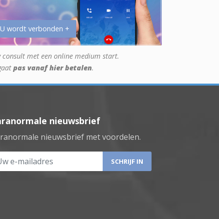
 U wordt verbonden +
 consult met een online medium start.
gaat
pas vanaf hier betalen
.
aranormale nieuwsbrief
ranormale nieuwsbrief met voordelen.
 e-mailadres