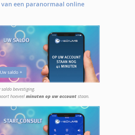
 van een paranormaal online
 Uw saldo +
 saldo bevestiging.
hoort hoeveel
minuten op uw account
staan.