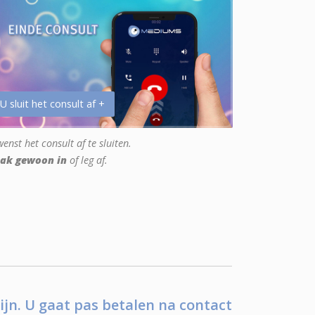
 U sluit het consult af +
enst het consult af te sluiten.
ak gewoon in
of leg af.
ijn. U gaat pas betalen na contact