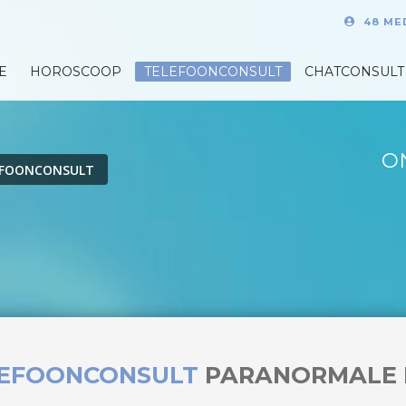
48 ME
E
HOROSCOOP
TELEFOONCONSULT
CHATCONSULT
O
EFOONCONSULT
LEFOONCONSULT
PARANORMALE 