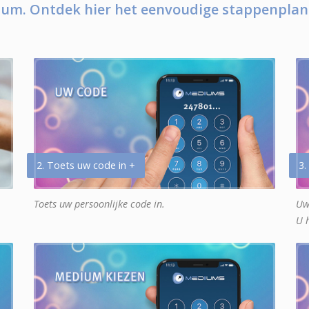
um. Ontdek hier het eenvoudige stappenplan
2. Toets uw code in +
3.
Toets uw persoonlijke code in.
Uw
U 