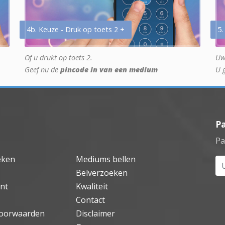
4b. Keuze - Druk op toets 2 +
5.
Of u drukt op toets 2.
Uw
Geef nu de
pincode in van een medium
U 
P
Pa
eken
Mediums bellen
Uw
Belverzoeken
nt
Kwaliteit
Contact
oorwaarden
Disclaimer