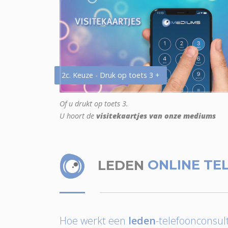
2c. Keuze - Druk op toets 3 +
Of u drukt op toets 3.
U hoort de
visitekaartjes van onze mediums
LEDEN
ONLINE TE
Hoe werkt een
leden
-telefoonconsult