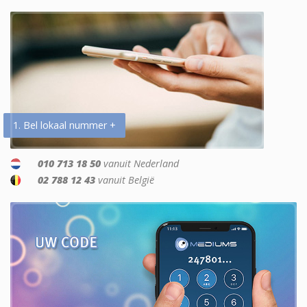
1. Bel lokaal nummer +
010 713 18 50
vanuit Nederland
02 788 12 43
vanuit België