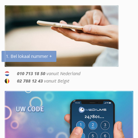
1. Bel lokaal nummer +
010 713 18 50
vanuit Nederland
02 788 12 43
vanuit België