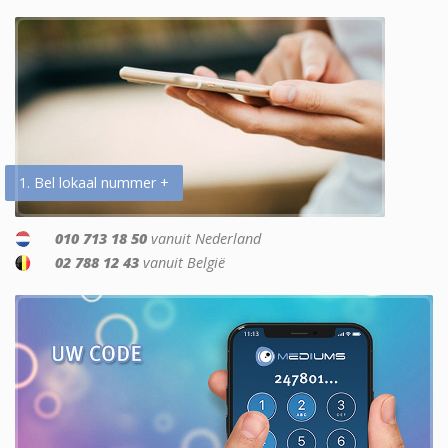
1. Bel lokaal nummer +
010 713 18 50
vanuit Nederland
02 788 12 43
vanuit België