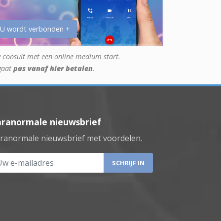
 U wordt verbonden +
 consult met een online medium start.
gaat
pas vanaf hier betalen
.
aranormale nieuwsbrief
ranormale nieuwsbrief met voordelen.
 e-mailadres