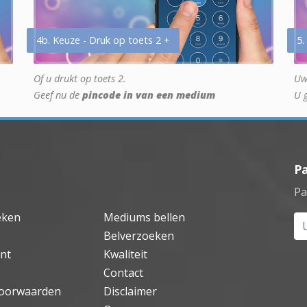
4b. Keuze - Druk op toets 2 +
5.
Of u drukt op toets 2.
Uw
Geef nu de
pincode in van een medium
U 
P
Pa
eken
Mediums bellen
Uw
Belverzoeken
nt
Kwaliteit
Contact
oorwaarden
Disclaimer