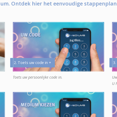
um. Ontdek hier het eenvoudige stappenplan
2. Toets uw code in +
3.
Toets uw persoonlijke code in.
Uw
U 