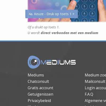
4a. Keuze - Druk op toets 1 +
Of u drukt op toets 1.
U wordt
direct verbonden met een medium
Mediums
Medium zo
Chatconsult
Mailconsult
Gratis account
Login accou
Getuigenissen
F.A.Q
Privacybeleid
Algemene v