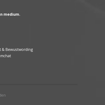
en medium
.
ht & Bewustwording
umchat
den