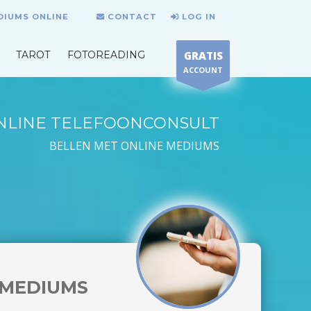
DIUMS ONLINE
CONTACT
LOG IN
TAROT
FOTOREADING
GRATIS
ACCOUNT
NLINE TELEFOONCONSULT
BELLEN MET ONLINE MEDIUMS
MEDIUMS