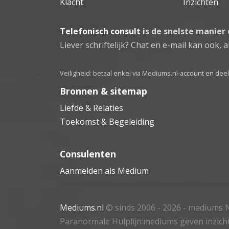
Klacht
Inzichten
Telefonisch consult
is de snelste manier
Liever schriftelijk? Chat en e-mail kan ook, al
Veiligheid: betaal enkel via Mediums.nl-account en de
Bronnen & sitemap
Liefde & Relaties
Toekomst & Begeleiding
Consulenten
Aanmelden als Medium
Mediums.nl
© sinds 2006 - 2026
- mediums N
Paranormale Hulplijn:mediums geven inzich