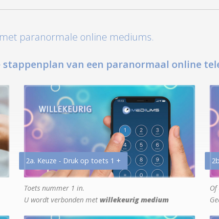
t met paranormale online mediums.
 stappenplan van een paranormaal online tel
2a. Keuze - Druk op toets 1 +
2b
Toets nummer 1 in.
Of 
U wordt verbonden met
willekeurig medium
Ge