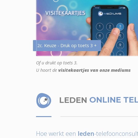
2c. Keuze - Druk op toets 3 +
Of u drukt op toets 3.
U hoort de
visitekaartjes van onze mediums
LEDEN
ONLINE TE
Hoe werkt een
leden
-telefoonconsult