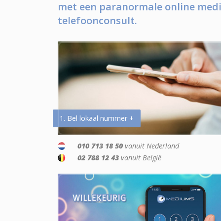
met een paranormale online medi
telefoonconsult.
1. Bel lokaal nummer +
010 713 18 50
vanuit Nederland
02 788 12 43
vanuit België