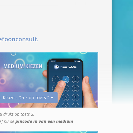
efoonconsult.
. Keuze - Druk op toets 2 +
u drukt op toets 2.
ef nu de
pincode in van een medium