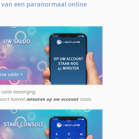
 van een paranormaal online
 Uw saldo +
 saldo bevestiging.
hoort hoeveel
minuten op uw account
staan.