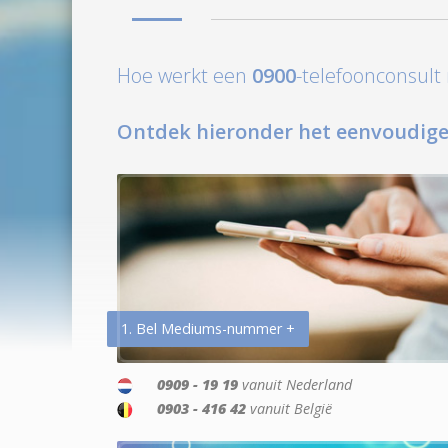
Hoe werkt een
0900
-telefoonconsul
Ontdek hieronder het eenvoudige
1. Bel Mediums-nummer +
0909 - 19 19
vanuit Nederland
0903 - 416 42
vanuit België