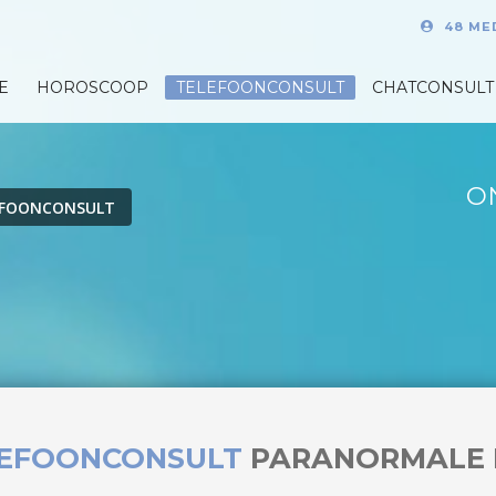
48 ME
E
HOROSCOOP
TELEFOONCONSULT
CHATCONSULT
O
EFOONCONSULT
LEFOONCONSULT
PARANORMALE 