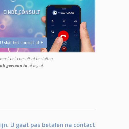
 U sluit het consult af +
enst het consult af te sluiten.
ak gewoon in
of leg af.
ijn. U gaat pas betalen na contact