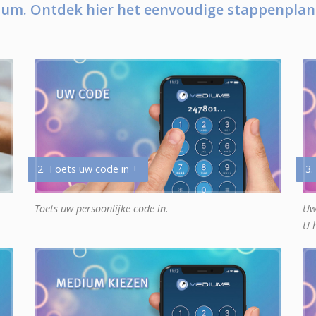
um. Ontdek hier het eenvoudige stappenplan
2. Toets uw code in +
3.
Toets uw persoonlijke code in.
Uw
U 