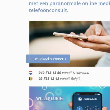
met een paranormale online medi
telefoonconsult.
1. Bel lokaal nummer +
010 713 18 50
vanuit Nederland
02 788 12 43
vanuit België