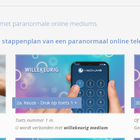
t met paranormale online mediums.
 stappenplan van een paranormaal online tel
2a. Keuze - Druk op toets 1 +
2b
Toets nummer 1 in.
Of 
U wordt verbonden met
willekeurig medium
Ge