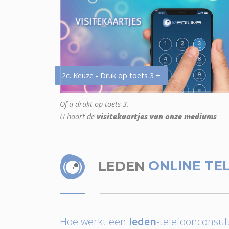
2c. Keuze - Druk op toets 3 +
Of u drukt op toets 3.
U hoort de
visitekaartjes van onze mediums
LEDEN
ONLINE TE
Hoe werkt een
leden
-telefoonconsult