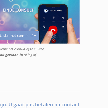
 U sluit het consult af +
enst het consult af te sluiten.
ak gewoon in
of leg af.
ijn. U gaat pas betalen na contact