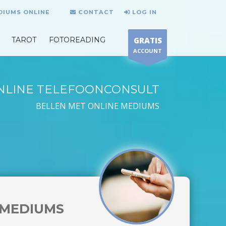
DIUMS ONLINE
CONTACT
LOG IN
TAROT
FOTOREADING
GRATIS
ACCOUNT
NLINE TELEFOONCONSULT
BELLEN MET ONLINE MEDIUMS
MEDIUMS