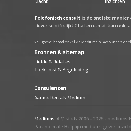
Klacht
Inzichten
Telefonisch consult
is de snelste manier
Liever schriftelijk? Chat en e-mail kan ook, al
Veiligheid: betaal enkel via Mediums.nl-account en de
Bronnen & sitemap
Liefde & Relaties
Toekomst & Begeleiding
Consulenten
Aanmelden als Medium
Mediums.nl
© sinds 2006 - 2026
- mediums N
Paranormale Hulplijn:mediums geven inzich