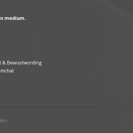
en medium
.
ht & Bewustwording
umchat
den