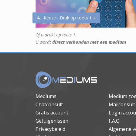
4a. Keuze - Druk op toets 1 +
Of u drukt op toets 1.
U wordt
direct verbonden met een medium
Mediums
Medium zo
Chatconsult
Mailconsult
Gratis account
Login accou
Getuigenissen
F.A.Q
Privacybeleid
Algemene v