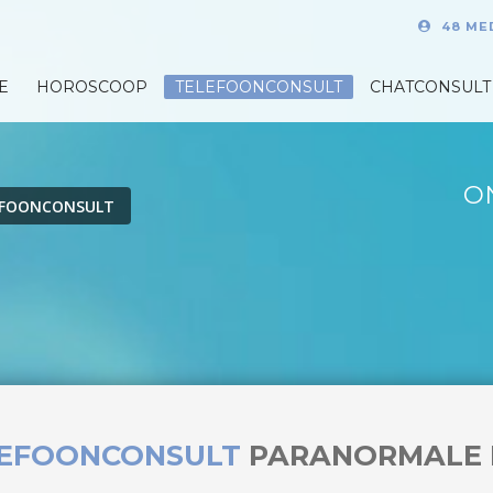
48 ME
E
HOROSCOOP
TELEFOONCONSULT
CHATCONSULT
O
EFOONCONSULT
LEFOONCONSULT
PARANORMALE 