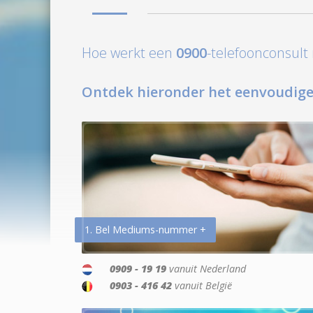
Hoe werkt een
0900
-telefoonconsul
Ontdek hieronder het eenvoudige
1. Bel Mediums-nummer +
0909 - 19 19
vanuit Nederland
0903 - 416 42
vanuit België