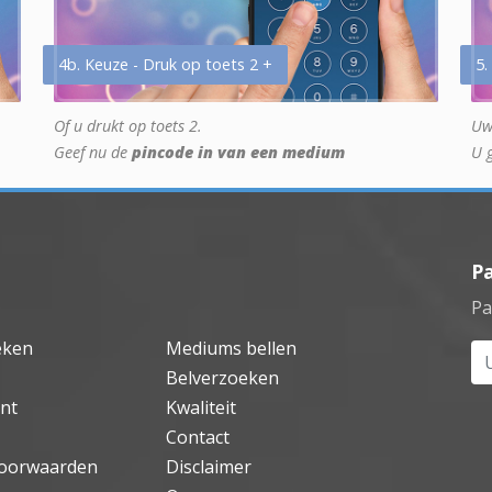
4b. Keuze - Druk op toets 2 +
5.
Of u drukt op toets 2.
Uw
Geef nu de
pincode in van een medium
U 
P
Pa
eken
Mediums bellen
Uw
Belverzoeken
nt
Kwaliteit
Contact
oorwaarden
Disclaimer