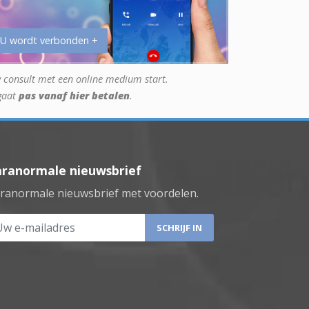
 U wordt verbonden +
 consult met een online medium start.
gaat
pas vanaf hier betalen
.
aranormale nieuwsbrief
ranormale nieuwsbrief met voordelen.
 e-mailadres