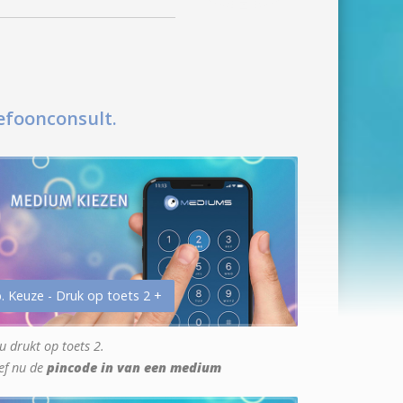
efoonconsult.
. Keuze - Druk op toets 2 +
u drukt op toets 2.
ef nu de
pincode in van een medium