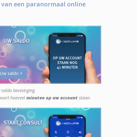
 van een paranormaal online
 Uw saldo +
 saldo bevestiging.
hoort hoeveel
minuten op uw account
staan.