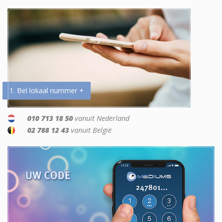
1. Bel lokaal nummer +
010 713 18 50
vanuit Nederland
02 788 12 43
vanuit België