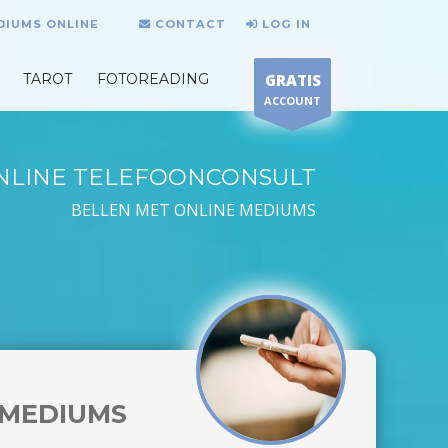
DIUMS ONLINE
CONTACT
LOG IN
TAROT
FOTOREADING
GRATIS
ACCOUNT
NLINE TELEFOONCONSULT
BELLEN MET ONLINE MEDIUMS
MEDIUMS