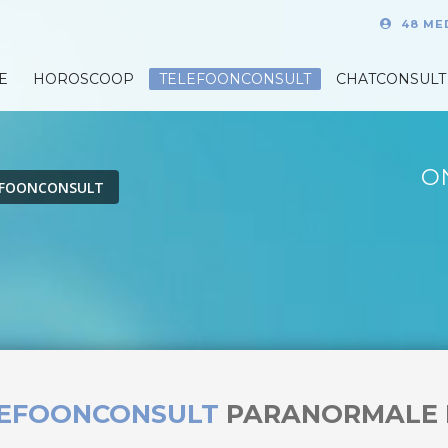
48 ME
E
HOROSCOOP
TELEFOONCONSULT
CHATCONSULT
O
EFOONCONSULT
LEFOONCONSULT
PARANORMALE 