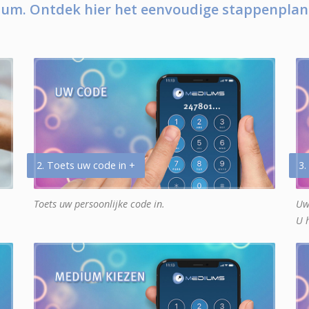
um. Ontdek hier het eenvoudige stappenplan
2. Toets uw code in +
3.
Toets uw persoonlijke code in.
Uw
U 