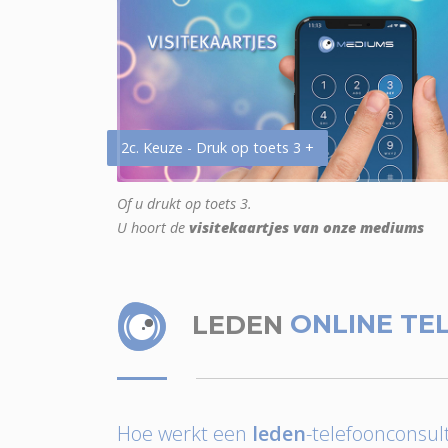
2c. Keuze - Druk op toets 3 +
Of u drukt op toets 3.
U hoort de
visitekaartjes van onze mediums
LEDEN
ONLINE TE
Hoe werkt een
leden
-telefoonconsult