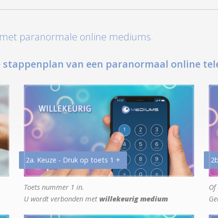
t met paranormale online mediums.
 stappenplan van een paranormaal online tel
2a. Keuze - Druk op toets 1 +
2b
Toets nummer 1 in.
Of 
U wordt verbonden met
willekeurig medium
Ge