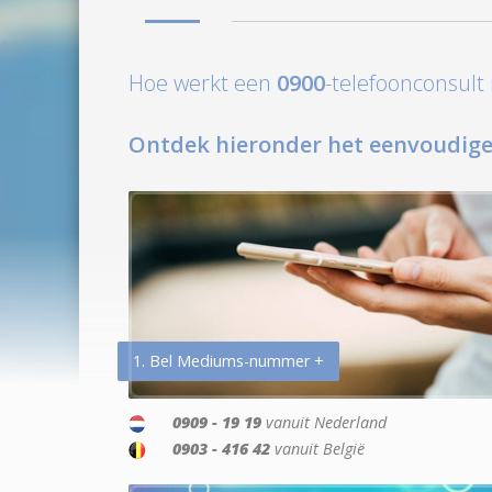
Hoe werkt een
0900
-telefoonconsul
Ontdek hieronder het eenvoudige
1. Bel Mediums-nummer +
0909 - 19 19
vanuit Nederland
0903 - 416 42
vanuit België