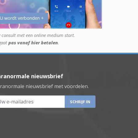
 U wordt verbonden +
 consult met een online medium start.
gaat
pas vanaf hier betalen
.
aranormale nieuwsbrief
ranormale nieuwsbrief met voordelen.
 e-mailadres