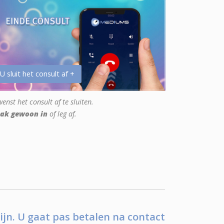
 U sluit het consult af +
enst het consult af te sluiten.
ak gewoon in
of leg af.
ijn. U gaat pas betalen na contact