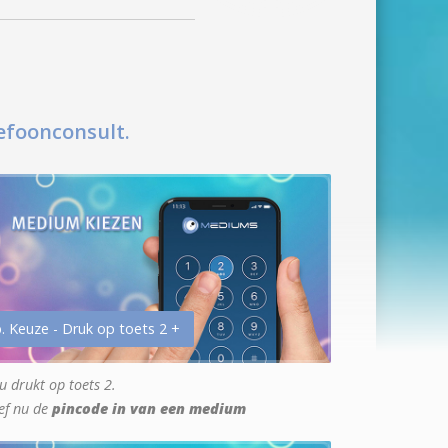
efoonconsult.
. Keuze - Druk op toets 2 +
u drukt op toets 2.
ef nu de
pincode in van een medium