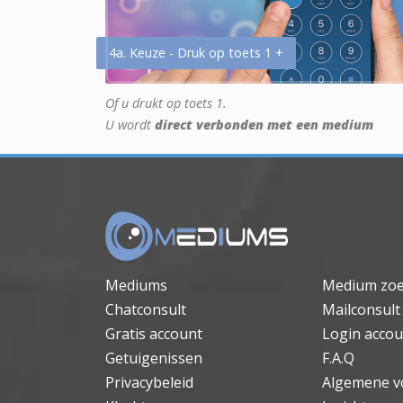
4a. Keuze - Druk op toets 1 +
Of u drukt op toets 1.
U wordt
direct verbonden met een medium
Mediums
Medium zo
Chatconsult
Mailconsult
Gratis account
Login accou
Getuigenissen
F.A.Q
Privacybeleid
Algemene v