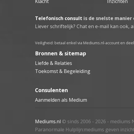
Klacht
Inzichten
Telefonisch consult
is de snelste manier
Liever schriftelijk? Chat en e-mail kan ook, al
Veiligheid: betaal enkel via Mediums.nl-account en de
Bronnen & sitemap
Liefde & Relaties
Toekomst & Begeleiding
Consulenten
Aanmelden als Medium
Mediums.nl
© sinds 2006 - 2026
- mediums N
Paranormale Hulplijn:mediums geven inzich