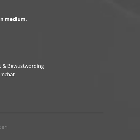
en medium
.
ht & Bewustwording
umchat
den