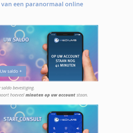
 van een paranormaal online
 Uw saldo +
 saldo bevestiging.
hoort hoeveel
minuten op uw account
staan.