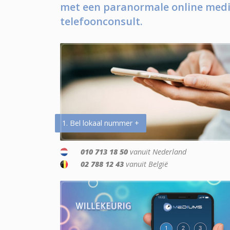
met een paranormale online medi
telefoonconsult.
1. Bel lokaal nummer +
010 713 18 50
vanuit Nederland
02 788 12 43
vanuit België