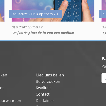
4b. Keuze - Druk op toets 2 +
5.
Of u drukt op toets 2.
Uw
Geef nu de
pincode in van een medium
U 
P
Pa
eken
Mediums bellen
Uw
Belverzoeken
nt
Kwaliteit
Contact
oorwaarden
Disclaimer