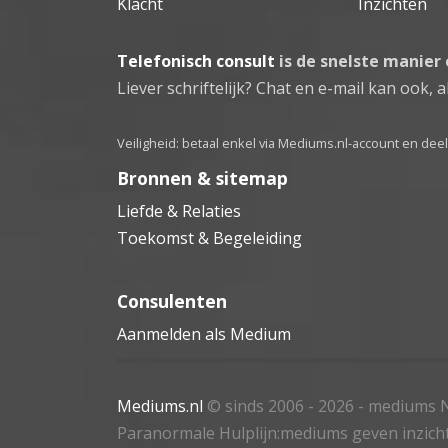
Klacht
Inzichten
Telefonisch consult
is de snelste manier
Liever schriftelijk? Chat en e-mail kan ook, al
Veiligheid: betaal enkel via Mediums.nl-account en de
Bronnen & sitemap
Liefde & Relaties
Toekomst & Begeleiding
Consulenten
Aanmelden als Medium
Mediums.nl
© sinds 2006 - 2026
- mediums N
Paranormale Hulplijn:mediums geven inzich