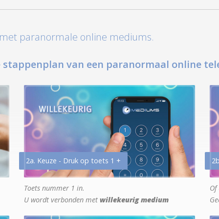
t met paranormale online mediums.
 stappenplan van een paranormaal online tel
2a. Keuze - Druk op toets 1 +
2b
Toets nummer 1 in.
Of 
U wordt verbonden met
willekeurig medium
Ge