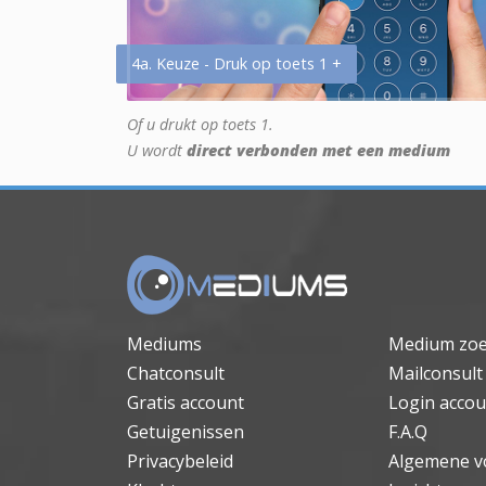
4a. Keuze - Druk op toets 1 +
Of u drukt op toets 1.
U wordt
direct verbonden met een medium
Mediums
Medium zo
Chatconsult
Mailconsult
Gratis account
Login accou
Getuigenissen
F.A.Q
Privacybeleid
Algemene v