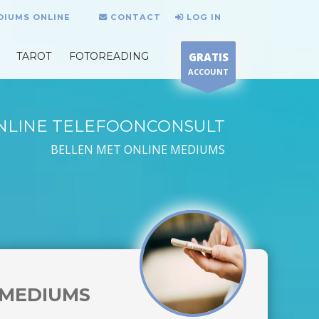
DIUMS ONLINE
CONTACT
LOG IN
TAROT
FOTOREADING
GRATIS
ACCOUNT
NLINE TELEFOONCONSULT
BELLEN MET ONLINE MEDIUMS
MEDIUMS