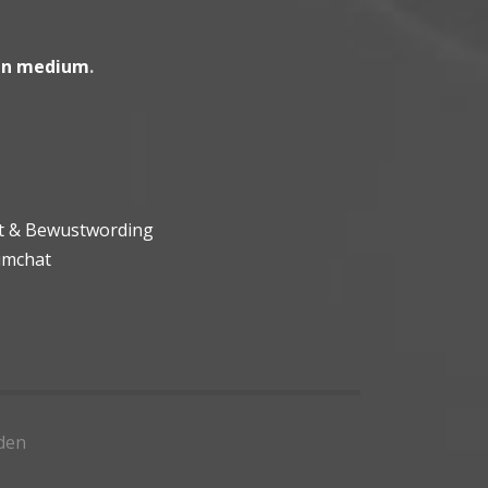
en medium
.
ht & Bewustwording
umchat
den