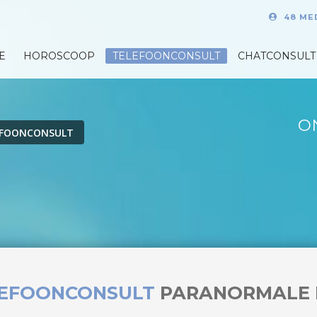
48 ME
E
HOROSCOOP
TELEFOONCONSULT
CHATCONSULT
O
EFOONCONSULT
LEFOONCONSULT
PARANORMALE 