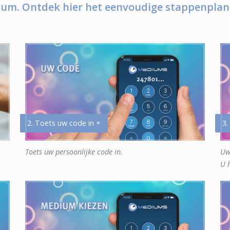
um. Ontdek hier het eenvoudige stappenplan
2. Toets uw code in +
3.
Toets uw persoonlijke code in.
Uw
U 