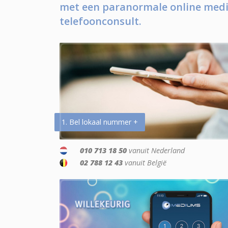
met een paranormale online medi
telefoonconsult.
1. Bel lokaal nummer +
010 713 18 50
vanuit Nederland
02 788 12 43
vanuit België