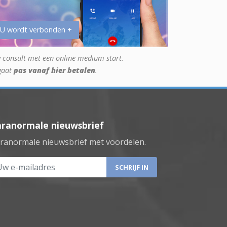
 U wordt verbonden +
 consult met een online medium start.
gaat
pas vanaf hier betalen
.
aranormale nieuwsbrief
ranormale nieuwsbrief met voordelen.
 e-mailadres