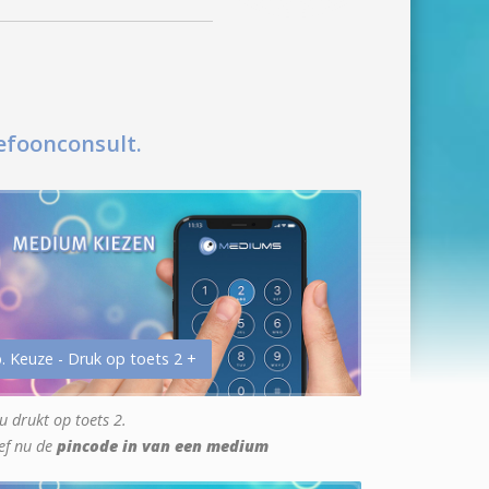
efoonconsult.
. Keuze - Druk op toets 2 +
u drukt op toets 2.
ef nu de
pincode in van een medium