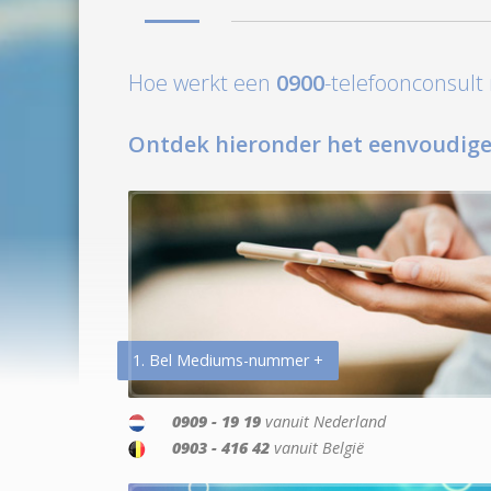
Hoe werkt een
0900
-telefoonconsul
Ontdek hieronder het eenvoudige
1. Bel Mediums-nummer +
0909 - 19 19
vanuit Nederland
0903 - 416 42
vanuit België