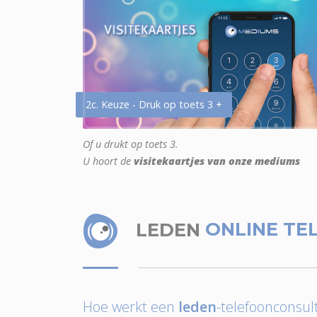
2c. Keuze - Druk op toets 3 +
Of u drukt op toets 3.
U hoort de
visitekaartjes van onze mediums
LEDEN
ONLINE TE
Hoe werkt een
leden
-telefoonconsult