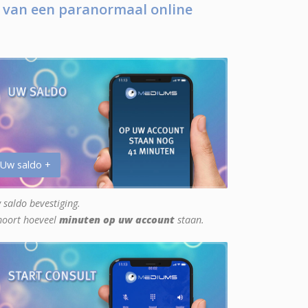
 van een paranormaal online
 Uw saldo +
 saldo bevestiging.
hoort hoeveel
minuten op uw account
staan.