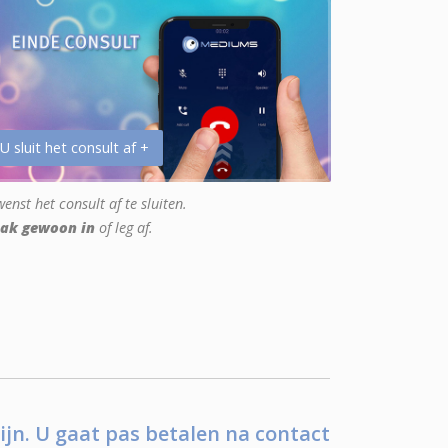
 U sluit het consult af +
enst het consult af te sluiten.
ak gewoon in
of leg af.
ijn. U gaat pas betalen na contact