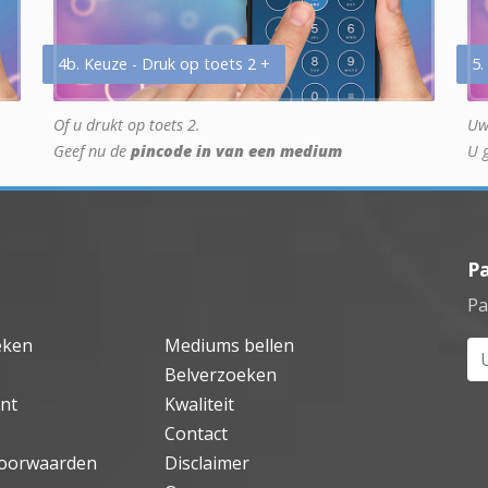
4b. Keuze - Druk op toets 2 +
5.
Of u drukt op toets 2.
Uw
Geef nu de
pincode in van een medium
U 
P
Pa
eken
Mediums bellen
Uw
Belverzoeken
nt
Kwaliteit
Contact
oorwaarden
Disclaimer