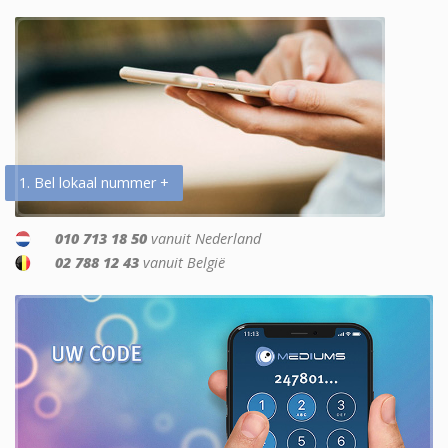
1. Bel lokaal nummer +
010 713 18 50
vanuit Nederland
02 788 12 43
vanuit België