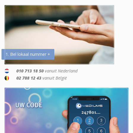
1. Bel lokaal nummer +
010 713 18 50
vanuit Nederland
02 788 12 43
vanuit België