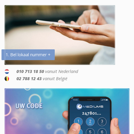
1. Bel lokaal nummer +
010 713 18 50
vanuit Nederland
02 788 12 43
vanuit België