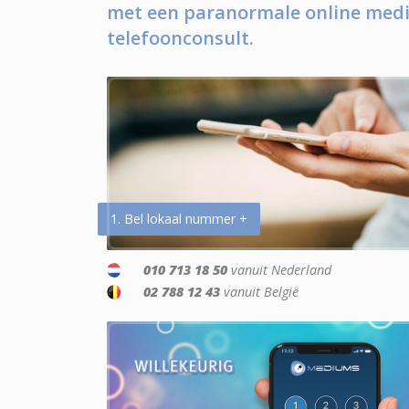
met een paranormale online medi
telefoonconsult.
1. Bel lokaal nummer +
010 713 18 50
vanuit Nederland
02 788 12 43
vanuit België