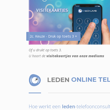
2c. Keuze - Druk op toets 3 +
Of u drukt op toets 3.
U hoort de
visitekaartjes van onze mediums
LEDEN
ONLINE TE
Hoe werkt een
leden
-telefoonconsult