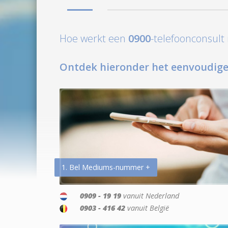
Hoe werkt een
0900
-telefoonconsul
Ontdek hieronder het eenvoudige
1. Bel Mediums-nummer +
0909 - 19 19
vanuit Nederland
0903 - 416 42
vanuit België