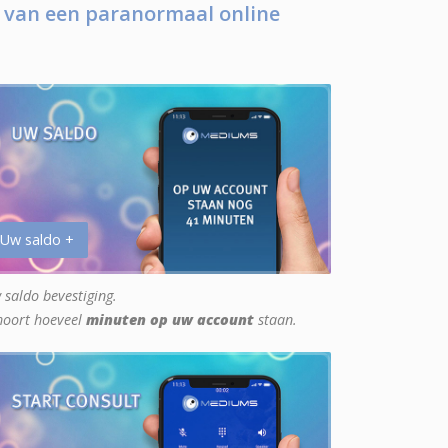
 van een paranormaal online
 Uw saldo +
 saldo bevestiging.
hoort hoeveel
minuten op uw account
staan.