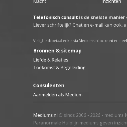
Klacht
Inzichten
Telefonisch consult
is de snelste manier
Liever schriftelijk? Chat en e-mail kan ook, al
Veiligheid: betaal enkel via Mediums.nl-account en de
Bronnen & sitemap
Liefde & Relaties
Toekomst & Begeleiding
Consulenten
Aanmelden als Medium
Mediums.nl
© sinds 2006 - 2026
- mediums N
Paranormale Hulplijn:mediums geven inzich