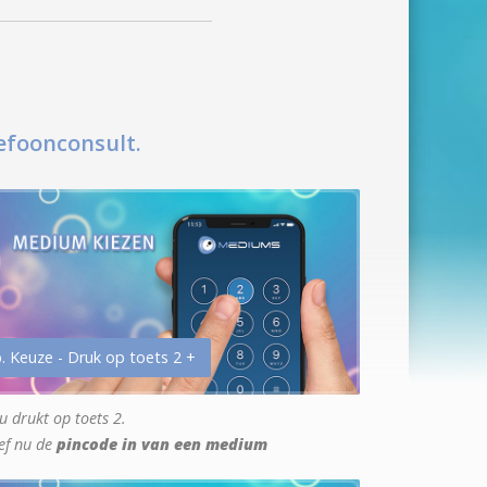
efoonconsult.
. Keuze - Druk op toets 2 +
u drukt op toets 2.
ef nu de
pincode in van een medium