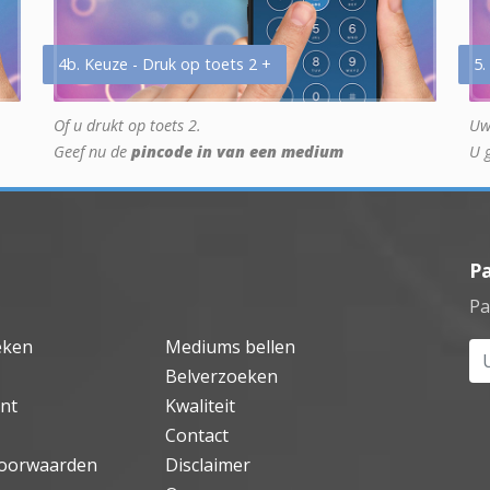
4b. Keuze - Druk op toets 2 +
5.
Of u drukt op toets 2.
Uw
Geef nu de
pincode in van een medium
U 
P
Pa
eken
Mediums bellen
Uw
Belverzoeken
nt
Kwaliteit
Contact
oorwaarden
Disclaimer