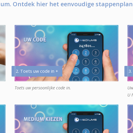
um. Ontdek hier het eenvoudige stappenplan
2. Toets uw code in +
3.
Toets uw persoonlijke code in.
Uw
U 