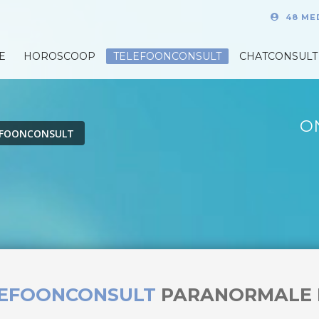
48 ME
E
HOROSCOOP
TELEFOONCONSULT
CHATCONSULT
O
EFOONCONSULT
LEFOONCONSULT
PARANORMALE 