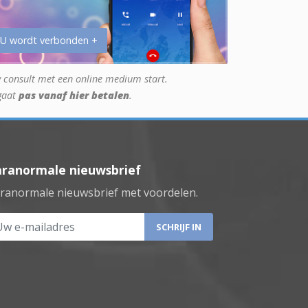
 U wordt verbonden +
 consult met een online medium start.
gaat
pas vanaf hier betalen
.
aranormale nieuwsbrief
ranormale nieuwsbrief met voordelen.
 e-mailadres