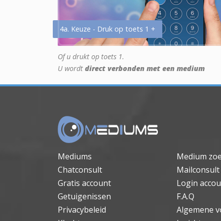
4a. Keuze - Druk op toets 1 +
Of u drukt op toets 1.
U wordt
direct verbonden met een medium
Mediums
Medium zo
Chatconsult
Mailconsult
Gratis account
Login accou
Getuigenissen
F.A.Q
Privacybeleid
Algemene v