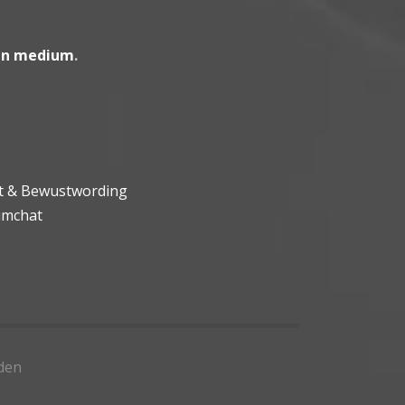
en medium
.
ht & Bewustwording
umchat
den