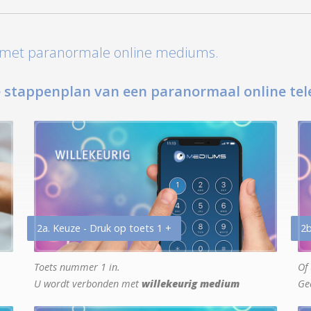
t met paranormale online mediums.
 stappenplan van een paranormaal online tel
2a. Keuze - Druk op toets 1 +
2b
Toets nummer 1 in.
Of 
U wordt verbonden met
willekeurig medium
Ge