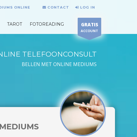
DIUMS ONLINE
CONTACT
LOG IN
TAROT
FOTOREADING
GRATIS
ACCOUNT
NLINE TELEFOONCONSULT
BELLEN MET ONLINE MEDIUMS
MEDIUMS