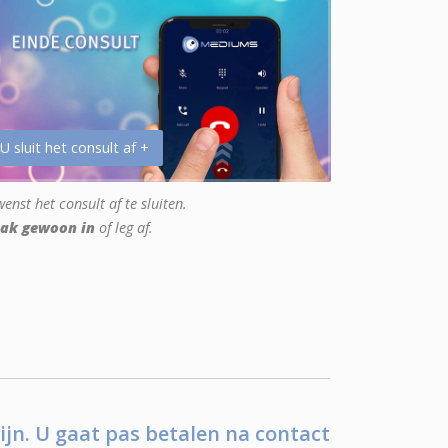
 U sluit het consult af +
enst het consult af te sluiten.
ak gewoon in
of leg af.
ijn. U gaat pas betalen na contact