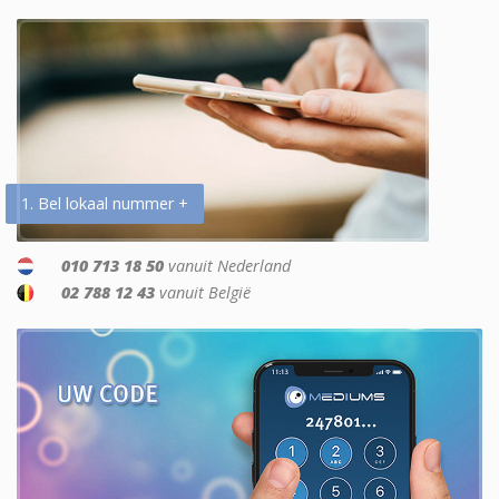
1. Bel lokaal nummer +
010 713 18 50
vanuit Nederland
02 788 12 43
vanuit België