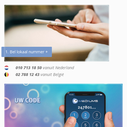
1. Bel lokaal nummer +
010 713 18 50
vanuit Nederland
02 788 12 43
vanuit België