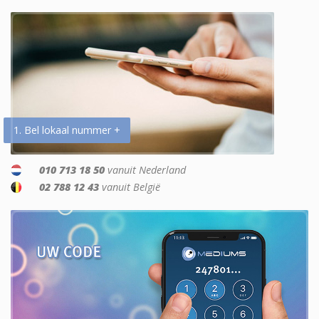
1. Bel lokaal nummer +
010 713 18 50
vanuit Nederland
02 788 12 43
vanuit België