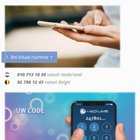
1. Bel lokaal nummer +
010 713 18 50
vanuit Nederland
02 788 12 43
vanuit België