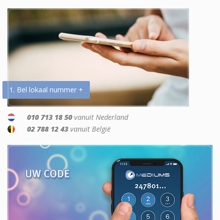
1. Bel lokaal nummer +
010 713 18 50
vanuit Nederland
02 788 12 43
vanuit België