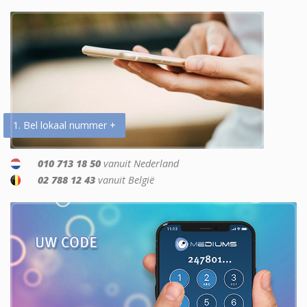
1. Bel lokaal nummer +
010 713 18 50
vanuit Nederland
02 788 12 43
vanuit België