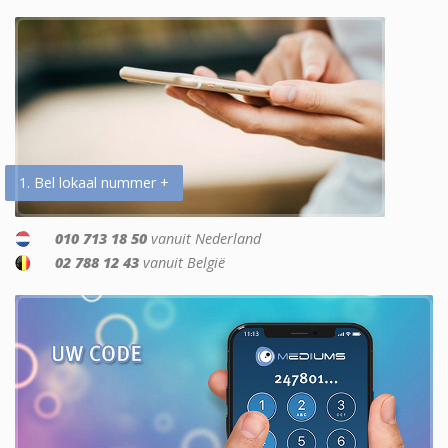
1. Bel lokaal nummer +
010 713 18 50
vanuit Nederland
02 788 12 43
vanuit België