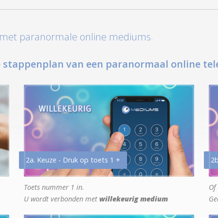
t met paranormale online mediums.
 stappenplan van een paranormaal online tel
2a. Keuze - Druk op toets 1 +
2b
Toets nummer 1 in.
Of 
U wordt verbonden met
willekeurig medium
Ge