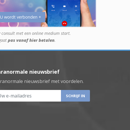
 U wordt verbonden +
 consult met een online medium start.
gaat
pas vanaf hier betalen
.
aranormale nieuwsbrief
ranormale nieuwsbrief met voordelen.
 e-mailadres