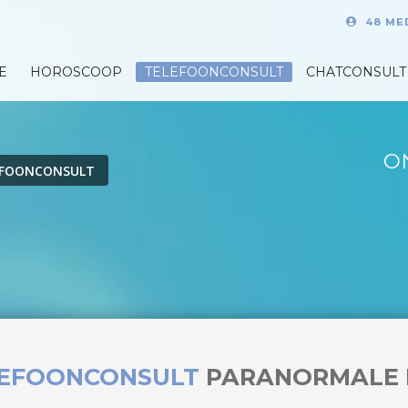
48 ME
E
HOROSCOOP
TELEFOONCONSULT
CHATCONSULT
O
EFOONCONSULT
LEFOONCONSULT
PARANORMALE 