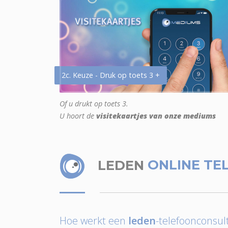
2c. Keuze - Druk op toets 3 +
Of u drukt op toets 3.
U hoort de
visitekaartjes van onze mediums
LEDEN
ONLINE TE
Hoe werkt een
leden
-telefoonconsult