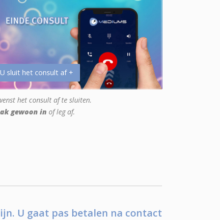
 U sluit het consult af +
enst het consult af te sluiten.
ak gewoon in
of leg af.
ijn. U gaat pas betalen na contact