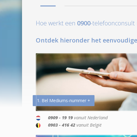
Hoe werkt een
0900
-telefoonconsul
Ontdek hieronder het eenvoudige
1. Bel Mediums-nummer +
0909 - 19 19
vanuit Nederland
0903 - 416 42
vanuit België