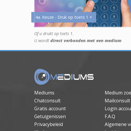
4a. Keuze - Druk op toets 1 +
Of u drukt op toets 1.
U wordt
direct verbonden met een medium
Mediums
Medium zo
Chatconsult
Mailconsult
Gratis account
Login accou
Getuigenissen
F.A.Q
Privacybeleid
Algemene v