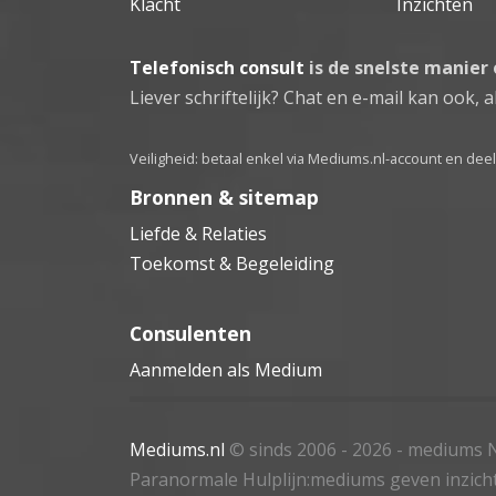
Klacht
Inzichten
Telefonisch consult
is de snelste manier
Liever schriftelijk? Chat en e-mail kan ook, al
Veiligheid: betaal enkel via Mediums.nl-account en de
Bronnen & sitemap
Liefde & Relaties
Toekomst & Begeleiding
Consulenten
Aanmelden als Medium
Mediums.nl
© sinds 2006 - 2026
- mediums N
Paranormale Hulplijn:mediums geven inzich