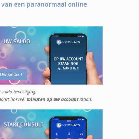
 van een paranormaal online
 Uw saldo +
 saldo bevestiging.
hoort hoeveel
minuten op uw account
staan.