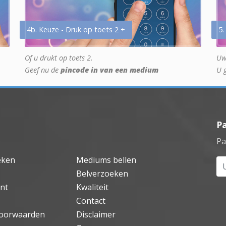
4b. Keuze - Druk op toets 2 +
5.
Of u drukt op toets 2.
Uw
Geef nu de
pincode in van een medium
U 
P
Pa
eken
Mediums bellen
Uw
Belverzoeken
nt
Kwaliteit
Contact
oorwaarden
Disclaimer