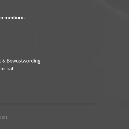
en medium
.
ht & Bewustwording
umchat
den