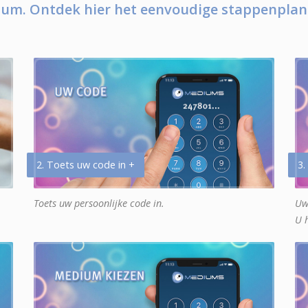
um. Ontdek hier het eenvoudige stappenplan
2. Toets uw code in +
3.
Toets uw persoonlijke code in.
Uw
U 