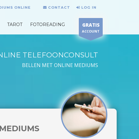
DIUMS ONLINE
CONTACT
LOG IN
TAROT
FOTOREADING
GRATIS
ACCOUNT
NLINE TELEFOONCONSULT
BELLEN MET ONLINE MEDIUMS
MEDIUMS