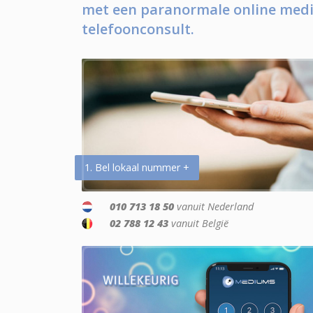
met een paranormale online medi
telefoonconsult.
1. Bel lokaal nummer +
010 713 18 50
vanuit Nederland
02 788 12 43
vanuit België