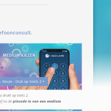
efoonconsult.
. Keuze - Druk op toets 2 +
u drukt op toets 2.
ef nu de
pincode in van een medium