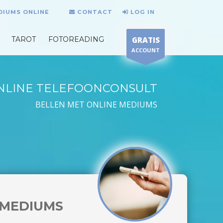
DIUMS ONLINE
CONTACT
LOG IN
TAROT
FOTOREADING
GRATIS
ACCOUNT
NLINE TELEFOONCONSULT
BELLEN MET ONLINE MEDIUMS
MEDIUMS