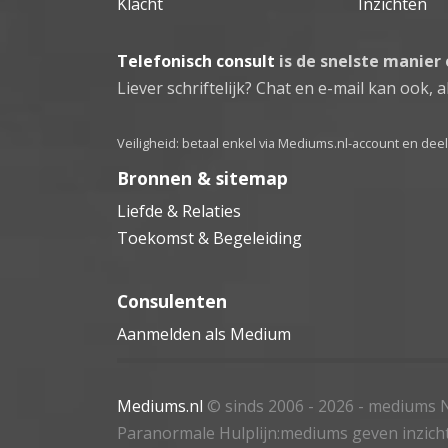
Klacht
Inzichten
Telefonisch consult
is de snelste manier
Liever schriftelijk? Chat en e-mail kan ook, al
Veiligheid: betaal enkel via Mediums.nl-account en de
Bronnen & sitemap
Liefde & Relaties
Toekomst & Begeleiding
Consulenten
Aanmelden als Medium
Mediums.nl
© sinds 2006 - 2026
- mediums N
Paranormale Hulplijn:mediums geven inzich