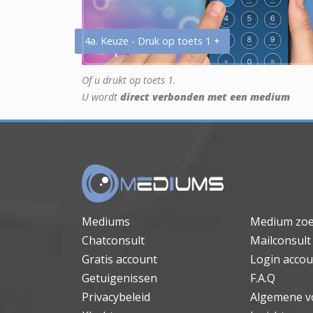
4a. Keuze - Druk op toets 1 +
Of u drukt op toets 1.
U wordt
direct verbonden met een medium
Mediums
Medium zo
Chatconsult
Mailconsult
Gratis account
Login accou
Getuigenissen
F.A.Q
Privacybeleid
Algemene v