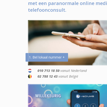
met een paranormale online medi
telefoonconsult.
1. Bel lokaal nummer +
010 713 18 50
vanuit Nederland
02 788 12 43
vanuit België