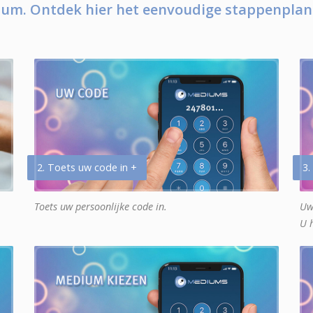
um. Ontdek hier het eenvoudige stappenplan
2. Toets uw code in +
3.
Toets uw persoonlijke code in.
Uw
U 