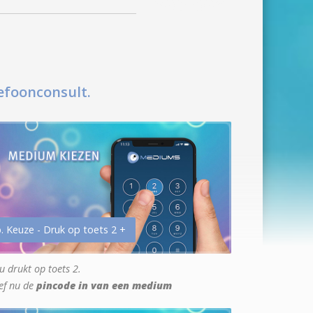
efoonconsult.
. Keuze - Druk op toets 2 +
u drukt op toets 2.
ef nu de
pincode in van een medium