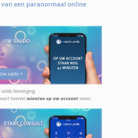
 van een paranormaal online
 Uw saldo +
 saldo bevestiging.
hoort hoeveel
minuten op uw account
staan.