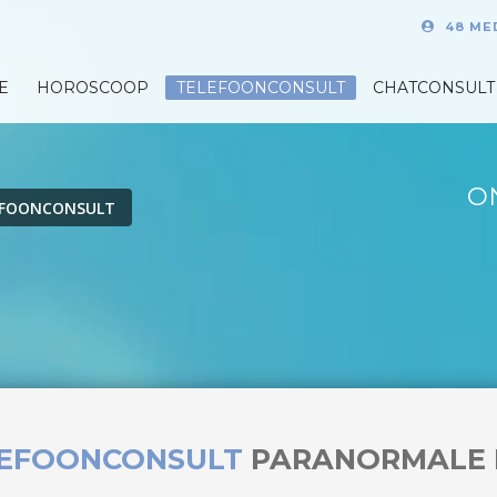
48 ME
E
HOROSCOOP
TELEFOONCONSULT
CHATCONSULT
O
EFOONCONSULT
LEFOONCONSULT
PARANORMALE 