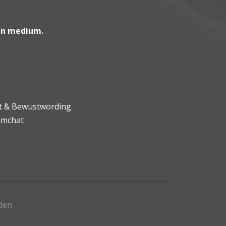
en medium
.
ht & Bewustwording
umchat
den