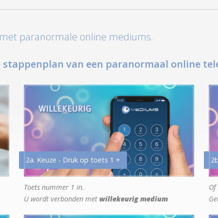
t met paranormale online mediums.
 stappenplan van een paranormaal online tel
2a. Keuze - Druk op toets 1 +
2b
Toets nummer 1 in.
Of 
U wordt verbonden met
willekeurig medium
Ge