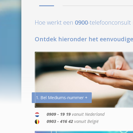
Hoe werkt een
0900
-telefoonconsul
Ontdek hieronder het eenvoudige
1. Bel Mediums-nummer +
0909 - 19 19
vanuit Nederland
0903 - 416 42
vanuit België