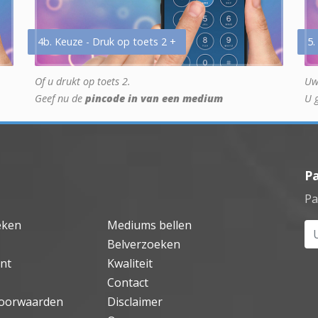
4b. Keuze - Druk op toets 2 +
5.
Of u drukt op toets 2.
Uw
Geef nu de
pincode in van een medium
U 
P
Pa
eken
Mediums bellen
Uw
Belverzoeken
nt
Kwaliteit
Contact
oorwaarden
Disclaimer