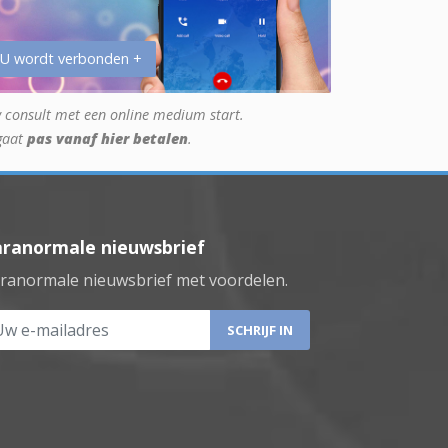
 U wordt verbonden +
 consult met een online medium start.
gaat
pas vanaf hier betalen
.
aranormale nieuwsbrief
ranormale nieuwsbrief met voordelen.
 e-mailadres