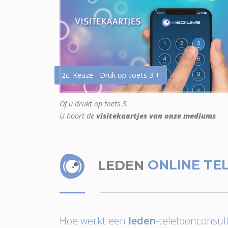
2c. Keuze - Druk op toets 3 +
Of u drukt op toets 3.
U hoort de
visitekaartjes van onze mediums
LEDEN
ONLINE TE
Hoe werkt een
leden
-telefoonconsult