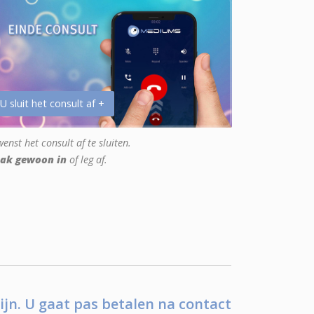
 U sluit het consult af +
enst het consult af te sluiten.
ak gewoon in
of leg af.
ijn. U gaat pas betalen na contact