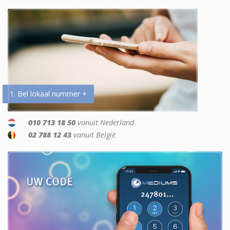
1. Bel lokaal nummer +
010 713 18 50
vanuit Nederland
02 788 12 43
vanuit België