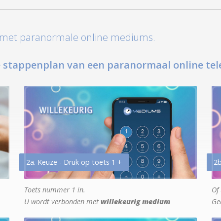
t met paranormale online mediums.
 stappenplan van een paranormaal online tel
2a. Keuze - Druk op toets 1 +
2b
Toets nummer 1 in.
Of 
U wordt verbonden met
willekeurig medium
Ge