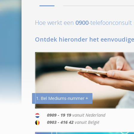
Hoe werkt een
0900
-telefoonconsul
Ontdek hieronder het eenvoudige
1. Bel Mediums-nummer +
0909 - 19 19
vanuit Nederland
0903 - 416 42
vanuit België