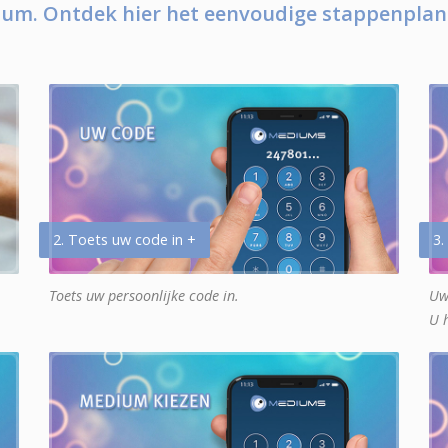
um. Ontdek hier het eenvoudige stappenplan
2. Toets uw code in +
3.
Toets uw persoonlijke code in.
Uw
U 