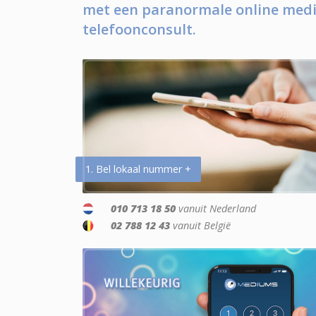
met een paranormale online medi
telefoonconsult.
1. Bel lokaal nummer +
010 713 18 50
vanuit Nederland
02 788 12 43
vanuit België