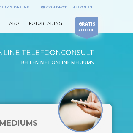
DIUMS ONLINE
CONTACT
LOG IN
TAROT
FOTOREADING
GRATIS
ACCOUNT
NLINE TELEFOONCONSULT
BELLEN MET ONLINE MEDIUMS
MEDIUMS