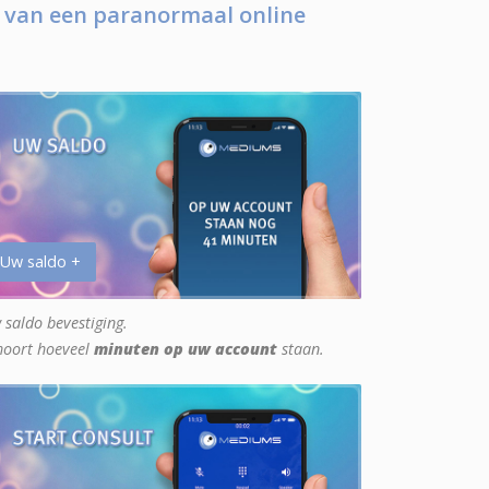
 van een paranormaal online
 Uw saldo +
 saldo bevestiging.
hoort hoeveel
minuten op uw account
staan.