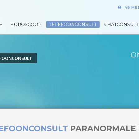
48 ME
E
HOROSCOOP
TELEFOONCONSULT
CHATCONSULT
O
EFOONCONSULT
LEFOONCONSULT
PARANORMALE 