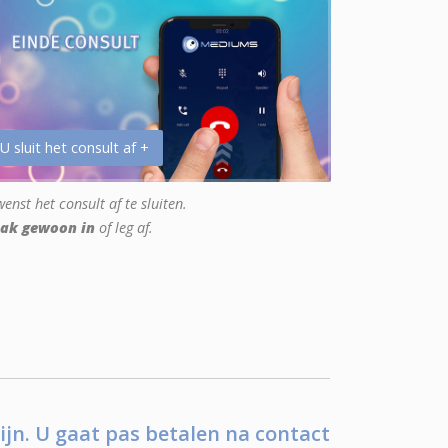
 U sluit het consult af +
enst het consult af te sluiten.
ak gewoon in
of leg af.
ijn. U gaat pas betalen na contact