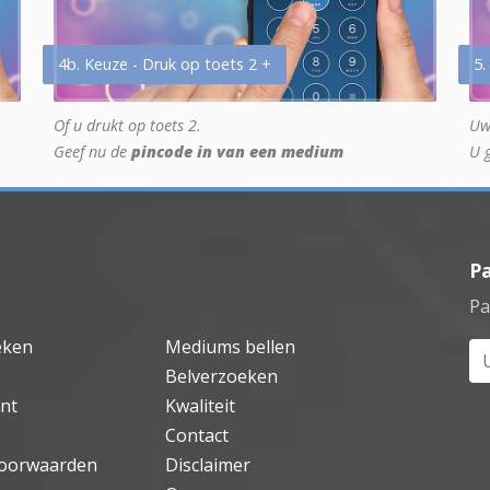
4b. Keuze - Druk op toets 2 +
5.
Of u drukt op toets 2.
Uw
Geef nu de
pincode in van een medium
U 
P
Pa
eken
Mediums bellen
Uw
Belverzoeken
nt
Kwaliteit
Contact
oorwaarden
Disclaimer