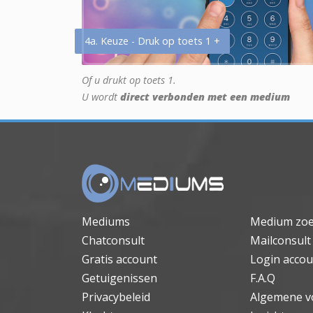
4a. Keuze - Druk op toets 1 +
Of u drukt op toets 1.
U wordt
direct verbonden met een medium
Mediums
Medium zo
Chatconsult
Mailconsult
Gratis account
Login accou
Getuigenissen
F.A.Q
Privacybeleid
Algemene v