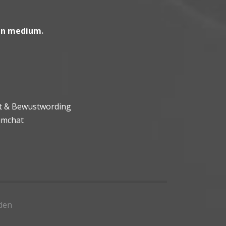
en medium
.
ht & Bewustwording
umchat
den