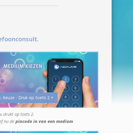
efoonconsult.
. Keuze - Druk op toets 2 +
u drukt op toets 2.
ef nu de
pincode in van een medium