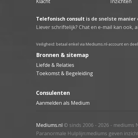
Klacht
Inzichten
Telefonisch consult
is de snelste manier
Liever schriftelijk? Chat en e-mail kan ook, al
Veiligheid: betaal enkel via Mediums.nl-account en de
Bronnen & sitemap
Liefde & Relaties
Toekomst & Begeleiding
Consulenten
Aanmelden als Medium
Mediums.nl
© sinds 2006 - 2026
- mediums N
Paranormale Hulplijn:mediums geven inzich