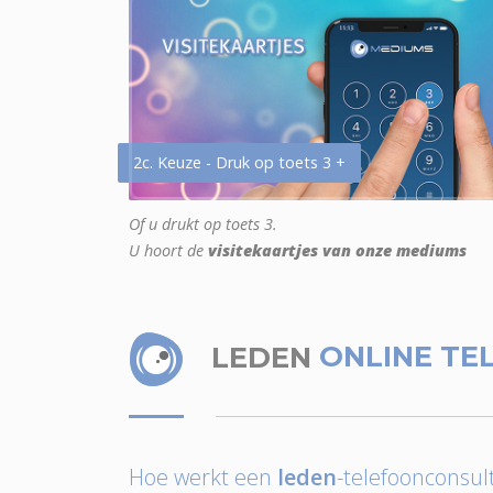
2c. Keuze - Druk op toets 3 +
Of u drukt op toets 3.
U hoort de
visitekaartjes van onze mediums
LEDEN
ONLINE TE
Hoe werkt een
leden
-telefoonconsult