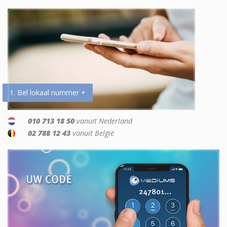
1. Bel lokaal nummer +
010 713 18 50
vanuit Nederland
02 788 12 43
vanuit België