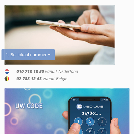
1. Bel lokaal nummer +
010 713 18 50
vanuit Nederland
02 788 12 43
vanuit België