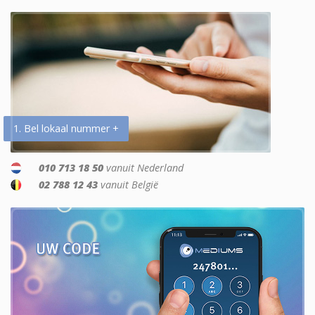
1. Bel lokaal nummer +
010 713 18 50
vanuit Nederland
02 788 12 43
vanuit België