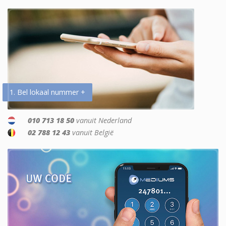
1. Bel lokaal nummer +
010 713 18 50
vanuit Nederland
02 788 12 43
vanuit België