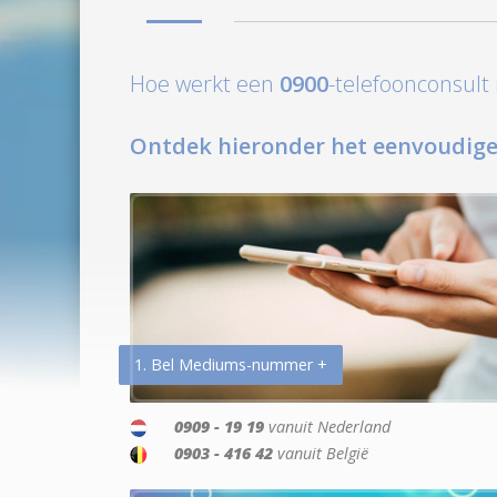
Hoe werkt een
0900
-telefoonconsul
Ontdek hieronder het eenvoudige
1. Bel Mediums-nummer +
0909 - 19 19
vanuit Nederland
0903 - 416 42
vanuit België