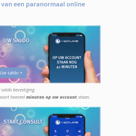
 van een paranormaal online
 Uw saldo +
 saldo bevestiging.
hoort hoeveel
minuten op uw account
staan.