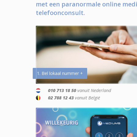
met een paranormale online medi
telefoonconsult.
1. Bel lokaal nummer +
010 713 18 50
vanuit Nederland
02 788 12 43
vanuit België