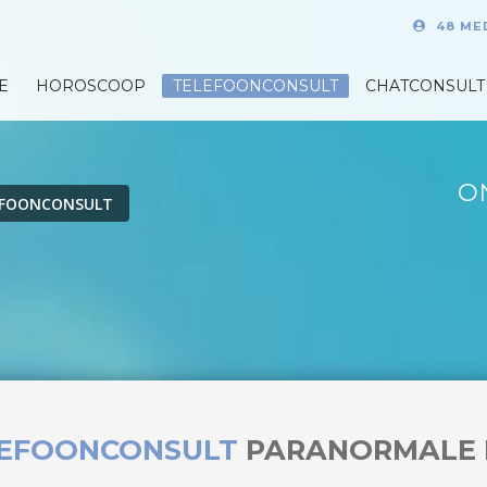
48 ME
E
HOROSCOOP
TELEFOONCONSULT
CHATCONSULT
O
EFOONCONSULT
LEFOONCONSULT
PARANORMALE 