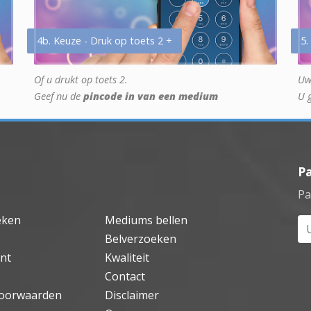
4b. Keuze - Druk op toets 2 +
5.
Of u drukt op toets 2.
Uw
Geef nu de
pincode in van een medium
U 
P
Pa
eken
Mediums bellen
Uw
Belverzoeken
nt
Kwaliteit
Contact
oorwaarden
Disclaimer