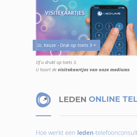
2c. Keuze - Druk op toets 3 +
Of u drukt op toets 3.
U hoort de
visitekaartjes van onze mediums
LEDEN
ONLINE TE
Hoe werkt een
leden
-telefoonconsult