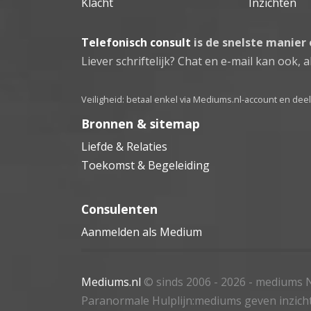
Klacht
Inzichten
Telefonisch consult
is de snelste manier
Liever schriftelijk? Chat en e-mail kan ook, al
Veiligheid: betaal enkel via Mediums.nl-account en de
Bronnen & sitemap
Liefde & Relaties
Toekomst & Begeleiding
Consulenten
Aanmelden als Medium
Mediums.nl
© sinds 2006 - 2026
- mediums N
Paranormale Hulplijn:mediums geven inzich