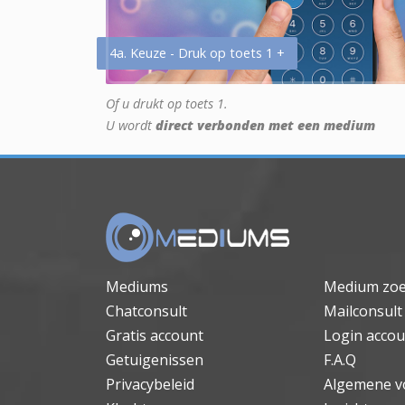
4a. Keuze - Druk op toets 1 +
Of u drukt op toets 1.
U wordt
direct verbonden met een medium
Mediums
Medium zo
Chatconsult
Mailconsult
Gratis account
Login accou
Getuigenissen
F.A.Q
Privacybeleid
Algemene v