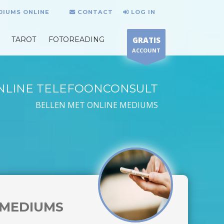
DIUMS ONLINE
CONTACT
LOG IN
TAROT
FOTOREADING
GRATIS
ACCOUNT
NLINE TELEFOONCONSULT
BELLEN MET ONLINE MEDIUMS
MEDIUMS