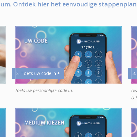
um. Ontdek hier het eenvoudige stappenplan
2. Toets uw code in +
3.
Toets uw persoonlijke code in.
Uw
U 