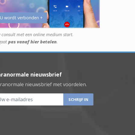
 U wordt verbonden +
 consult met een online medium start.
gaat
pas vanaf hier betalen
.
aranormale nieuwsbrief
ranormale nieuwsbrief met voordelen.
 e-mailadres