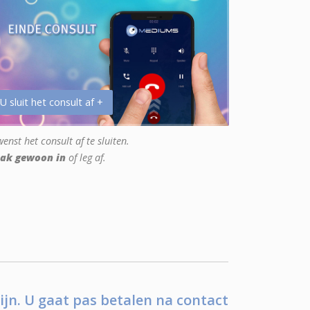
 U sluit het consult af +
enst het consult af te sluiten.
ak gewoon in
of leg af.
ijn. U gaat pas betalen na contact