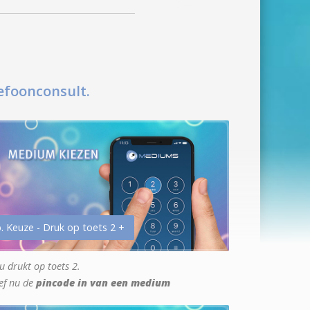
efoonconsult.
. Keuze - Druk op toets 2 +
u drukt op toets 2.
ef nu de
pincode in van een medium