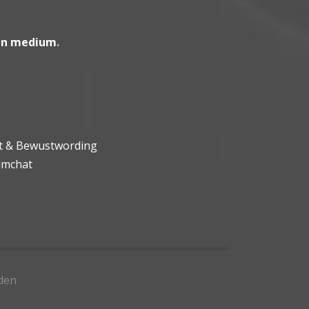
en medium
.
ht & Bewustwording
umchat
den