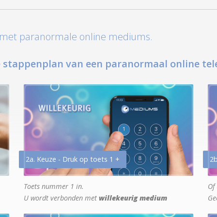
t met paranormale online mediums.
 stappenplan van een paranormaal online tel
2a. Keuze - Druk op toets 1 +
2b
Toets nummer 1 in.
Of 
U wordt verbonden met
willekeurig medium
Ge