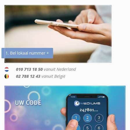
1. Bel lokaal nummer +
010 713 18 50
vanuit Nederland
02 788 12 43
vanuit België