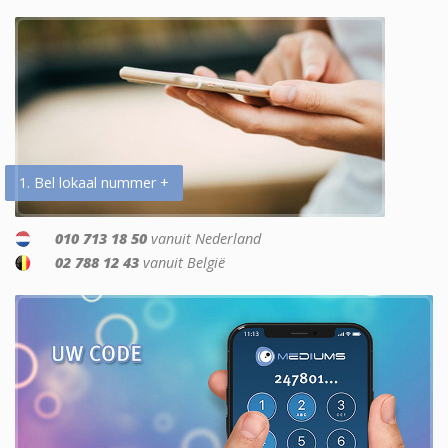
1. Bel lokaal nummer +
010 713 18 50
vanuit Nederland
02 788 12 43
vanuit België